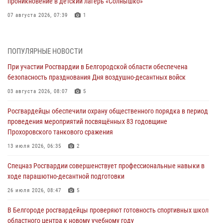
проникновение в детский лагерь «Солнышко»
07 августа 2026, 07:39
1
Белгородским радиослушателям рассказали о роли физической
культуры в жизни росгвардейцев
ПОПУЛЯРНЫЕ НОВОСТИ
07 августа 2026, 06:19
При участии Росгвардии в Белгородской области обеспечена
безопасность празднования Дня воздушно-десантных войск
Подвиги героев‑росгвардейцев увековечили в новой музейной
экспозиции белгородского музея‑диорамы «Курская битва.
03 августа 2026, 08:07
5
Белгородское направление»
Росгвардейцы обеспечили охрану общественного порядка в период
06 августа 2026, 12:05
3
проведения мероприятий посвящённых 83 годовщине
Прохоровского танкового сражения
В Белгороде росгвардейцы проверяют готовность спортивных школ
областного центра к новому учебному году
13 июля 2026, 06:35
2
06 августа 2026, 11:23
3
Спецназ Росгвардии совершенствует профессиональные навыки в
ходе парашютно-десантной подготовки
Росгвардия обеспечила общественную безопасность празднования
83-й годовщины освобождения г. Белгорода от немецко -
26 июля 2026, 08:47
5
фашистких захватчиков
В Белгороде росгвардейцы проверяют готовность спортивных школ
06 августа 2026, 06:54
3
областного центра к новому учебному году