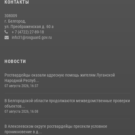
КОНТАКТЫ
17 июля 2026, 07:10
308009
Белгородские росгвардейцы задержали рецидивиста за попытку
г. Белгород,
кражи из магазина
ул. Преображенская д. 60 а
+ 7 (4722) 27-89-18
14 июля 2026, 07:13
info31@rosguard.gov.ru
НОВОСТИ
Росгвардейцы оказали адресную помощь жителям Луганской
Народной Респуб...
07 августа 2026, 16:37
В Белгородской области продолжаются межведомственные проверки
объектов...
07 августа 2026, 16:08
В Алексеевском округе росгвардейцы пресекли условное
проникновение в д...