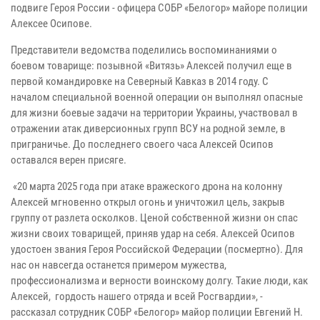
подвиге Героя России - офицера СОБР «Белогор» майоре полиции
Алексее Осипове.
Представители ведомства поделились воспоминаниями о
боевом товарище: позывной «Витязь» Алексей получил еще в
первой командировке на Северный Кавказ в 2014 году. С
началом специальной военной операции он выполнял опасные
для жизни боевые задачи на территории Украины, участвовал в
отражении атак диверсионных групп ВСУ на родной земле, в
приграничье. До последнего своего часа Алексей Осипов
оставался верен присяге.
«20 марта 2025 года при атаке вражеского дрона на колонну
Алексей мгновенно открыл огонь и уничтожил цель, закрыв
группу от разлета осколков. Ценой собственной жизни он спас
жизни своих товарищей, приняв удар на себя. Алексей Осипов
удостоен звания Героя Российской Федерации (посмертно). Для
нас он навсегда останется примером мужества,
профессионализма и верности воинскому долгу. Такие люди, как
Алексей, гордость нашего отряда и всей Росгвардии», -
рассказал сотрудник СОБР «Белогор» майор полиции Евгений Н.