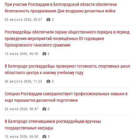
При участии Росгвардии в Белгородской области обеспечена
безопасность празднования Дня воздушно-десантных войск
Подвиги героев‑росгвардейцев увековечили в новой музейной
экспозиции белгородского музея‑диорамы «Курская битва.
03 августа 2026, 08:07
5
Белгородское направление»
Росгвардейцы обеспечили охрану общественного порядка в период
06 августа 2026, 12:05
3
проведения мероприятий посвящённых 83 годовщине
Прохоровского танкового сражения
В Белгороде росгвардейцы проверяют готовность спортивных школ
областного центра к новому учебному году
13 июля 2026, 06:35
2
06 августа 2026, 11:23
3
В Белгороде росгвардейцы проверяют готовность спортивных школ
областного центра к новому учебному году
Росгвардия обеспечила общественную безопасность празднования
83-й годовщины освобождения г. Белгорода от немецко -
06 августа 2026, 11:23
3
фашистких захватчиков
Спецназ Росгвардии совершенствует профессиональные навыки в
06 августа 2026, 06:54
3
ходе парашютно-десантной подготовки
Офицеры Росгвардии и ветераны войск правопорядка почтили
26 июля 2026, 08:47
5
память генерала армии Ивана Кирилловича Яковлева
В Белгороде отличившимся росгвардейцам вручены
05 августа 2026, 17:12
2
государственные награды
15 июля 2026, 06:00
3