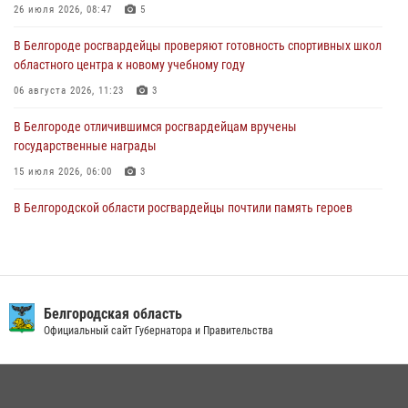
83-й годовщины освобождения г. Белгорода от немецко -
26 июля 2026, 08:47
5
фашистких захватчиков
В Белгороде росгвардейцы проверяют готовность спортивных школ
06 августа 2026, 06:54
3
областного центра к новому учебному году
Офицеры Росгвардии и ветераны войск правопорядка почтили
06 августа 2026, 11:23
3
память генерала армии Ивана Кирилловича Яковлева
В Белгороде отличившимся росгвардейцам вручены
05 августа 2026, 17:12
2
государственные награды
15 июля 2026, 06:00
3
В Белгородской области росгвардейцы почтили память героев
Курской битвы в 83-ю годовщину Прохоровского сражения
12 июля 2026, 13:41
3
В Белгороде инспектор ГИБДД провела с сотрудниками Росгвардии
беседу по профилактике аварийности
Белгородская область
Официальный сайт Губернатора и Правительства
09 июля 2026, 10:07
Сотрудник СОБР «Белогор» Росгвардии рассказал о физической
подготовке спецподразделения в эфире радио «России - Белгород»