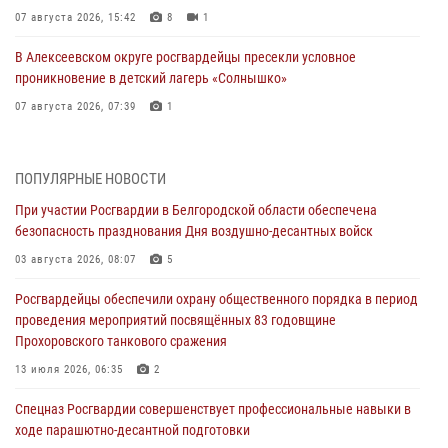
07 августа 2026, 15:42
8
1
В Алексеевском округе росгвардейцы пресекли условное
проникновение в детский лагерь «Солнышко»
07 августа 2026, 07:39
1
Белгородским радиослушателям рассказали о роли физической
культуры в жизни росгвардейцев
ПОПУЛЯРНЫЕ НОВОСТИ
07 августа 2026, 06:19
При участии Росгвардии в Белгородской области обеспечена
безопасность празднования Дня воздушно-десантных войск
Подвиги героев‑росгвардейцев увековечили в новой музейной
экспозиции белгородского музея‑диорамы «Курская битва.
03 августа 2026, 08:07
5
Белгородское направление»
Росгвардейцы обеспечили охрану общественного порядка в период
06 августа 2026, 12:05
3
проведения мероприятий посвящённых 83 годовщине
Прохоровского танкового сражения
В Белгороде росгвардейцы проверяют готовность спортивных школ
областного центра к новому учебному году
13 июля 2026, 06:35
2
06 августа 2026, 11:23
3
Спецназ Росгвардии совершенствует профессиональные навыки в
ходе парашютно-десантной подготовки
Росгвардия обеспечила общественную безопасность празднования