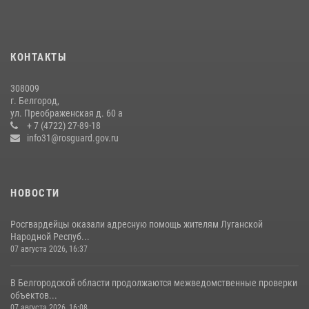
22 июля 2026, 14:36
В Белгороде росгвардейцы приняли участие в круглом столе с
представителем Российского общества «Знание»
КОНТАКТЫ
17 июля 2026, 07:10
308009
Белгородские росгвардейцы задержали рецидивиста за попытку
г. Белгород,
кражи из магазина
ул. Преображенская д. 60 а
+ 7 (4722) 27-89-18
14 июля 2026, 07:13
info31@rosguard.gov.ru
НОВОСТИ
Росгвардейцы оказали адресную помощь жителям Луганской
Народной Респуб...
07 августа 2026, 16:37
В Белгородской области продолжаются межведомственные проверки
объектов...
07 августа 2026, 16:08