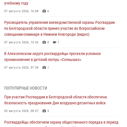
учебному году
07 августа 2026, 16:08
6
Руководитель управления вневедомственной охраны Росгвардии
по Белгородской области принял участие во Всероссийском
совещании-семинаре в Нижнем Новгороде (видео)
07 августа 2026, 15:42
8
1
В Алексеевском округе росгвардейцы пресекли условное
проникновение в детский лагерь «Солнышко»
07 августа 2026, 07:39
1
Белгородским радиослушателям рассказали о роли физической
культуры в жизни росгвардейцев
ПОПУЛЯРНЫЕ НОВОСТИ
07 августа 2026, 06:19
При участии Росгвардии в Белгородской области обеспечена
безопасность празднования Дня воздушно-десантных войск
Подвиги героев‑росгвардейцев увековечили в новой музейной
экспозиции белгородского музея‑диорамы «Курская битва.
03 августа 2026, 08:07
5
Белгородское направление»
Росгвардейцы обеспечили охрану общественного порядка в период
06 августа 2026, 12:05
3