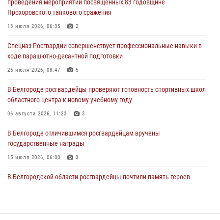
проведения мероприятий посвящённых 83 годовщине
Прохоровского танкового сражения
В Белгороде росгвардейцы проверяют готовность спортивных школ
областного центра к новому учебному году
13 июля 2026, 06:35
2
06 августа 2026, 11:23
3
Спецназ Росгвардии совершенствует профессиональные навыки в
ходе парашютно-десантной подготовки
Росгвардия обеспечила общественную безопасность празднования
83-й годовщины освобождения г. Белгорода от немецко -
26 июля 2026, 08:47
5
фашистких захватчиков
В Белгороде росгвардейцы проверяют готовность спортивных школ
06 августа 2026, 06:54
3
областного центра к новому учебному году
Офицеры Росгвардии и ветераны войск правопорядка почтили
06 августа 2026, 11:23
3
память генерала армии Ивана Кирилловича Яковлева
В Белгороде отличившимся росгвардейцам вручены
05 августа 2026, 17:12
2
государственные награды
15 июля 2026, 06:00
3
В Белгородской области росгвардейцы почтили память героев
Курской битвы в 83-ю годовщину Прохоровского сражения
12 июля 2026, 13:41
3