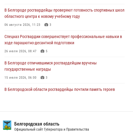
06 августа 2026, 11:23
3
В Белгороде росгвардейцы проверяют готовность спортивных школ
областного центра к новому учебному году
Росгвардия обеспечила общественную безопасность празднования
83-й годовщины освобождения г. Белгорода от немецко -
06 августа 2026, 11:23
3
фашистких захватчиков
Спецназ Росгвардии совершенствует профессиональные навыки в
06 августа 2026, 06:54
3
ходе парашютно-десантной подготовки
Офицеры Росгвардии и ветераны войск правопорядка почтили
26 июля 2026, 08:47
5
память генерала армии Ивана Кирилловича Яковлева
В Белгороде отличившимся росгвардейцам вручены
05 августа 2026, 17:12
2
государственные награды
15 июля 2026, 06:00
3
В Белгородской области росгвардейцы почтили память героев
Курской битвы в 83-ю годовщину Прохоровского сражения
12 июля 2026, 13:41
3
В Белгороде инспектор ГИБДД провела с сотрудниками Росгвардии
беседу по профилактике аварийности
Белгородская область
Официальный сайт Губернатора и Правительства
09 июля 2026, 10:07