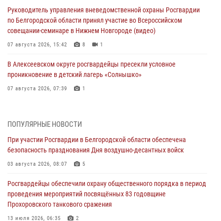
Руководитель управления вневедомственной охраны Росгвардии
по Белгородской области принял участие во Всероссийском
совещании-семинаре в Нижнем Новгороде (видео)
07 августа 2026, 15:42
8
1
В Алексеевском округе росгвардейцы пресекли условное
проникновение в детский лагерь «Солнышко»
07 августа 2026, 07:39
1
Белгородским радиослушателям рассказали о роли физической
культуры в жизни росгвардейцев
ПОПУЛЯРНЫЕ НОВОСТИ
07 августа 2026, 06:19
При участии Росгвардии в Белгородской области обеспечена
безопасность празднования Дня воздушно-десантных войск
Подвиги героев‑росгвардейцев увековечили в новой музейной
экспозиции белгородского музея‑диорамы «Курская битва.
03 августа 2026, 08:07
5
Белгородское направление»
Росгвардейцы обеспечили охрану общественного порядка в период
06 августа 2026, 12:05
3
проведения мероприятий посвящённых 83 годовщине
Прохоровского танкового сражения
В Белгороде росгвардейцы проверяют готовность спортивных школ
областного центра к новому учебному году
13 июля 2026, 06:35
2