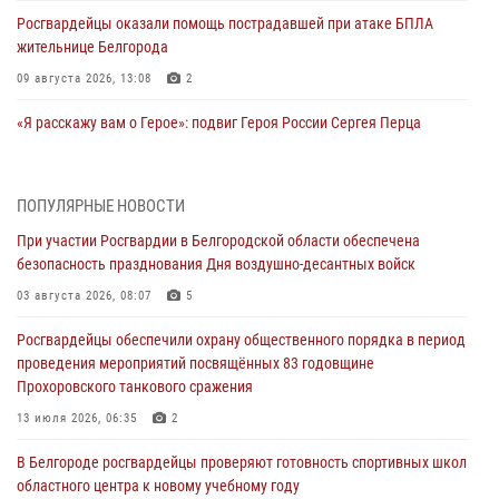
Росгвардейцы оказали помощь пострадавшей при атаке БПЛА
жительнице Белгорода
09 августа 2026, 13:08
2
«Я расскажу вам о Герое»: подвиг Героя России Сергея Перца
(видео)
09 августа 2026, 11:49
1
ПОПУЛЯРНЫЕ НОВОСТИ
Росгвардейцы в зоне СВО передали подарки детям и помогли
При участии Росгвардии в Белгородской области обеспечена
нуждающимся гражданам
безопасность празднования Дня воздушно-десантных войск
09 августа 2026, 11:44
03 августа 2026, 08:07
5
«Росгвардия. Вехи истории»: первая антитеррористическая
Росгвардейцы обеспечили охрану общественного порядка в период
операция войск правопорядка
проведения мероприятий посвящённых 83 годовщине
08 августа 2026, 14:39
1
Прохоровского танкового сражения
Заместитель директора Росгвардии генерал-полковник Владислав
13 июля 2026, 06:35
2
Ершов поздравил военнослужащих и сотрудников ведомства с
В Белгороде росгвардейцы проверяют готовность спортивных школ
Днем физкультурника
областного центра к новому учебному году
08 августа 2026, 14:32