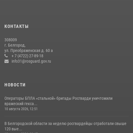
17 июля 2026, 07:10
Белгородские росгвардейцы задержали рецидивиста за попытку
кражи из магазина
КОНТАКТЫ
14 июля 2026, 07:13
308009
Росгвардейцы провели занятия с участницами военно-исторических
г. Белгород,
сборов «Армата» в Белгородской области
ул. Преображенская д. 60 а
+ 7 (4722) 27-89-18
03 августа 2026, 10:12
1
info31@rosguard.gov.ru
НОВОСТИ
Операторы БПЛА «стальной» бригады Росгварди уничтожили
вражеский гекса...
10 августа 2026, 12:51
В Белгородской области за неделю росгвардейцы отработали свыше
120 вые...