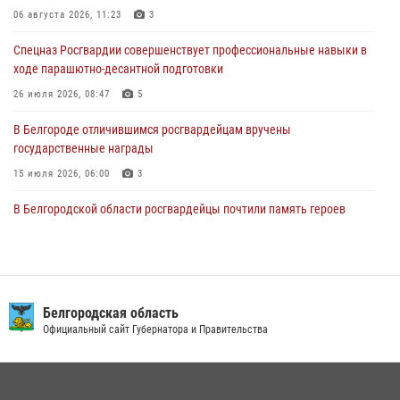
06 августа 2026, 11:23
3
Росгвардейцы оказали адресную помощь жителям Луганской
Спецназ Росгвардии совершенствует профессиональные навыки в
Народной Республики
ходе парашютно-десантной подготовки
07 августа 2026, 16:37
26 июля 2026, 08:47
5
В Белгороде отличившимся росгвардейцам вручены
государственные награды
15 июля 2026, 06:00
3
В Белгородской области росгвардейцы почтили память героев
Курской битвы в 83-ю годовщину Прохоровского сражения
12 июля 2026, 13:41
3
Сотрудник СОБР «Белогор» Росгвардии рассказал о физической
подготовке спецподразделения в эфире радио «России - Белгород»
Белгородская область
Официальный сайт Губернатора и Правительства
22 июля 2026, 14:36
В Белгороде росгвардейцы приняли участие в круглом столе с
представителем Российского общества «Знание»