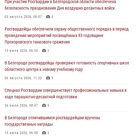
При участии Росгвардии в Белгородской области обеспечена
безопасность празднования Дня воздушно-десантных войск
Подвиги героев‑росгвардейцев увековечили в новой музейной
экспозиции белгородского музея‑диорамы «Курская битва.
03 августа 2026, 08:07
5
Белгородское направление»
Росгвардейцы обеспечили охрану общественного порядка в период
06 августа 2026, 12:05
3
проведения мероприятий посвящённых 83 годовщине
Прохоровского танкового сражения
В Белгороде росгвардейцы проверяют готовность спортивных школ
областного центра к новому учебному году
13 июля 2026, 06:35
2
06 августа 2026, 11:23
3
В Белгороде росгвардейцы проверяют готовность спортивных школ
областного центра к новому учебному году
Росгвардия обеспечила общественную безопасность празднования
83-й годовщины освобождения г. Белгорода от немецко -
06 августа 2026, 11:23
3
фашистких захватчиков
Спецназ Росгвардии совершенствует профессиональные навыки в
06 августа 2026, 06:54
3
ходе парашютно-десантной подготовки
Офицеры Росгвардии и ветераны войск правопорядка почтили
26 июля 2026, 08:47
5
память генерала армии Ивана Кирилловича Яковлева
В Белгороде отличившимся росгвардейцам вручены
05 августа 2026, 17:12
2
государственные награды
15 июля 2026, 06:00
3