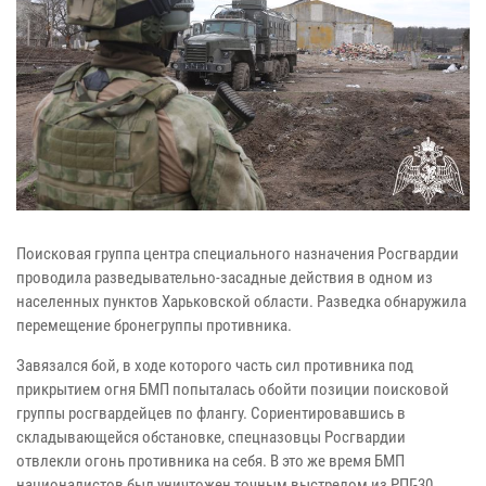
Поисковая группа центра специального назначения Росгвардии
проводила разведывательно-засадные действия в одном из
населенных пунктов Харьковской области. Разведка обнаружила
перемещение бронегруппы противника.
Завязался бой, в ходе которого часть сил противника под
прикрытием огня БМП попыталась обойти позиции поисковой
группы росгвардейцев по флангу. Сориентировавшись в
складывающейся обстановке, спецназовцы Росгвардии
отвлекли огонь противника на себя. В это же время БМП
националистов был уничтожен точным выстрелом из РПГ-30.