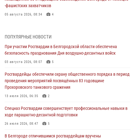
‑фашистских захватчиков
05 августа 2026, 08:34
4
Росгвардия призывает белгородских владельцев оружия не
затягивать с перерегистрацией
ПОПУЛЯРНЫЕ НОВОСТИ
05 августа 2026, 05:01
При участии Росгвардии в Белгородской области обеспечена
безопасность празднования Дня воздушно-десантных войск
Росгвардейцы спасли раненого при атаке FPV-дрона ВСУ жителя
белгородского приграничья
03 августа 2026, 08:07
5
04 августа 2026, 10:43
1
Росгвардейцы обеспечили охрану общественного порядка в период
проведения мероприятий посвящённых 83 годовщине
За неделю белгородские росгвардейцы пресекли свыше 130
Прохоровского танкового сражения
правонарушений
13 июля 2026, 06:35
2
04 августа 2026, 06:03
Спецназ Росгвардии совершенствует профессиональные навыки в
Сотрудники Росгвардии задержали подозреваемую в краже
ходе парашютно-десантной подготовки
товаров из гипермаркета в Белгороде
26 июля 2026, 08:47
5
03 августа 2026, 13:29
В Белгороде отличившимся росгвардейцам вручены
«Я расскажу вам о Герое»: история подполковника милиции в