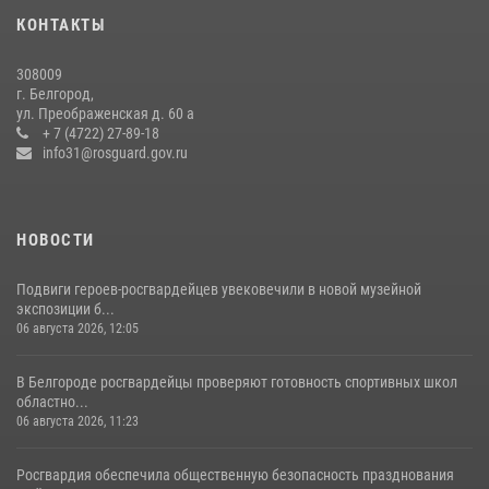
чемпионата войск национальной гвардии Российской Федерации по
КОНТАКТЫ
боксу
07 июля 2026, 16:59
308009
г. Белгород,
Росгвардейцы провели урок безопасности для воспитанников
ул. Преображенская д. 60 а
Старооскольского военно-патриотического клуба
+ 7 (4722) 27-89-18
info31@rosguard.gov.ru
10 июля 2026, 06:30
НОВОСТИ
Подвиги героев‑росгвардейцев увековечили в новой музейной
экспозиции б...
06 августа 2026, 12:05
В Белгороде росгвардейцы проверяют готовность спортивных школ
областно...
06 августа 2026, 11:23
Росгвардия обеспечила общественную безопасность празднования