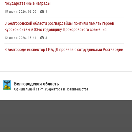
государственные награды
отставке Виктора Хайрулика (видео)
15 июля 2026, 06:00
3
03 августа 2026, 10:37
1
В Белгородской области росгвардейцы почтили память героев
Курской битвы в 83-ю годовщину Прохоровского сражения
12 июля 2026, 13:41
3
В Белгороде инспектор ГИБДД провела с сотрудниками Росгвардии
беседу по профилактике аварийности
09 июля 2026, 10:07
Сотрудник СОБР «Белогор» Росгвардии рассказал о физической
подготовке спецподразделения в эфире радио «России - Белгород»
Белгородская область
Официальный сайт Губернатора и Правительства
22 июля 2026, 14:36
В Белгороде росгвардейцы приняли участие в круглом столе с
представителем Российского общества «Знание»
17 июля 2026, 07:10
Белгородский росгвардеец стал победителем юбилейного