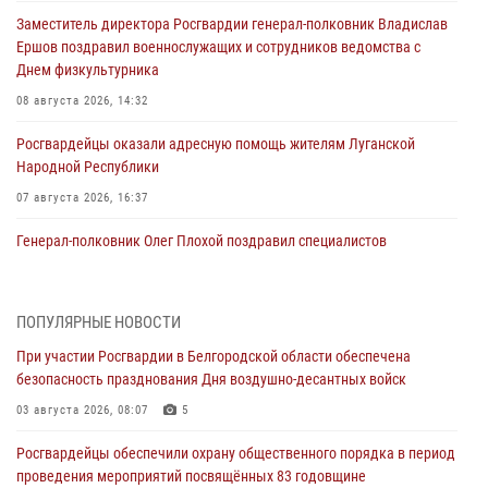
Заместитель директора Росгвардии генерал-полковник Владислав
Ершов поздравил военнослужащих и сотрудников ведомства с
Днем физкультурника
08 августа 2026, 14:32
Росгвардейцы оказали адресную помощь жителям Луганской
Народной Республики
07 августа 2026, 16:37
Генерал-полковник Олег Плохой поздравил специалистов
организационно-штатных подразделений Росгвардии с
профессиональным праздником
07 августа 2026, 16:32
ПОПУЛЯРНЫЕ НОВОСТИ
При участии Росгвардии в Белгородской области обеспечена
В Белгородской области продолжаются межведомственные
безопасность празднования Дня воздушно-десантных войск
проверки объектов образования с участием Росгвардии к новому
учебному году
03 августа 2026, 08:07
5
07 августа 2026, 16:08
6
Росгвардейцы обеспечили охрану общественного порядка в период
проведения мероприятий посвящённых 83 годовщине
Руководитель управления вневедомственной охраны Росгвардии