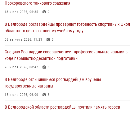
Прохоровского танкового сражения
по Белгородской области принял участие во Всероссийском
совещании-семинаре в Нижнем Новгороде (видео)
13 июля 2026, 06:35
2
07 августа 2026, 15:42
8
1
В Белгороде росгвардейцы проверяют готовность спортивных школ
областного центра к новому учебному году
В Алексеевском округе росгвардейцы пресекли условное
проникновение в детский лагерь «Солнышко»
06 августа 2026, 11:23
3
07 августа 2026, 07:39
1
Спецназ Росгвардии совершенствует профессиональные навыки в
ходе парашютно-десантной подготовки
Белгородским радиослушателям рассказали о роли физической
культуры в жизни росгвардейцев
26 июля 2026, 08:47
5
07 августа 2026, 06:19
В Белгороде отличившимся росгвардейцам вручены
государственные награды
15 июля 2026, 06:00
3
В Белгородской области росгвардейцы почтили память героев
Курской битвы в 83-ю годовщину Прохоровского сражения
12 июля 2026, 13:41
3
Сотрудник СОБР «Белогор» Росгвардии рассказал о физической