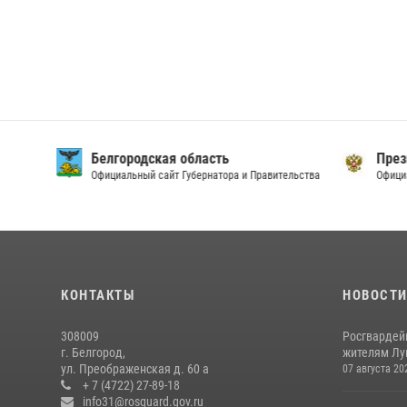
Белгородская область
През
Официальный сайт Губернатора и Правительства
Офици
КОНТАКТЫ
НОВОСТ
308009
Росгвардей
г. Белгород,
жителям Лу
ул. Преображенская д. 60 а
07 августа 20
+ 7 (4722) 27-89-18
info31@rosguard.gov.ru