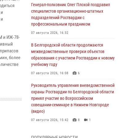
Генерал-полковник Олег Плохой поздравил
одиться
специалистов организационно-штатных
 и
подразделений Росгвардии с
 и
профессиональным праздником
07 августа 2026, 16:32
М и ИЖ-78-
ктивный
В Белгородской области продолжаются
еприпасов
межведомственные проверки объектов
мин, более
образования с участием Росгвардии к новому
оличестве
учебному году
07 августа 2026, 16:08
6
Руководитель управления вневедомственной
охраны Росгвардии по Белгородской области
принял участие во Всероссийском
совещании-семинаре в Нижнем Новгороде
(видео)
07 августа 2026, 15:42
8
1
В Алексеевском округе росгвардейцы
ПОПУЛЯРНЫЕ НОВОСТИ