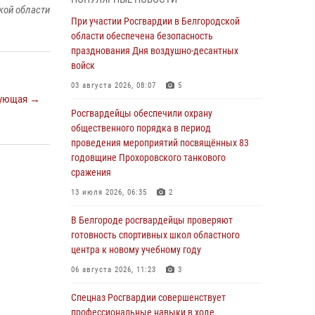
пресекли условное проникновение в детский
кой области
лагерь «Солнышко»
При участии Росгвардии в Белгородской
области обеспечена безопасность
07 августа 2026, 07:39
1
празднования Дня воздушно-десантных
Белгородским радиослушателям рассказали
войск
о роли физической культуры в жизни
03 августа 2026, 08:07
5
росгвардейцев
ующая →
Росгвардейцы обеспечили охрану
07 августа 2026, 06:19
общественного порядка в период
Подвиги героев‑росгвардейцев увековечили
проведения мероприятий посвящённых 83
в новой музейной экспозиции белгородского
годовщине Прохоровского танкового
музея‑диорамы «Курская битва.
сражения
Белгородское направление»
13 июля 2026, 06:35
2
06 августа 2026, 12:05
3
В Белгороде росгвардейцы проверяют
В Белгороде росгвардейцы проверяют
готовность спортивных школ областного
готовность спортивных школ областного
центра к новому учебному году
центра к новому учебному году
06 августа 2026, 11:23
3
06 августа 2026, 11:23
3
Спецназ Росгвардии совершенствует
Росгвардия обеспечила общественную
профессиональные навыки в ходе