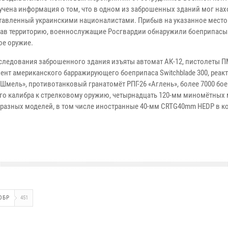
учена информация о том, что в одном из заброшенных зданий мог нах
ставленный украинскими националистами. Прибыв на указанное место
ав территорию, военнослужащие Росгвардии обнаружили боеприпасы
ое оружие.
бследования заброшенного здания изъяты автомат АК-12, пистолеты П
гмент американского барражирующего боеприпаса Switchblade 300, реа
«Шмель», противотанковый гранатомёт РПГ-26 «Аглень», более 7000 бо
го калибра к стрелковому оружию, четырнадцать 120-мм миномётных 
т разных моделей, в том числе иностранные 40-мм CRTG40mm HEDP в к
ОБР
451