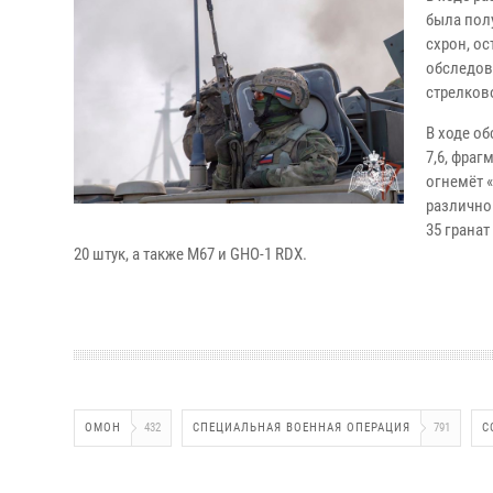
была пол
схрон, о
обследов
стрелков
В ходе о
7,6, фра
огнемёт 
различно
35 грана
20 штук, а также М67 и GHO-1 RDX.
ОМОН
432
СПЕЦИАЛЬНАЯ ВОЕННАЯ ОПЕРАЦИЯ
791
С