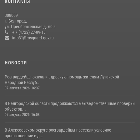
КОНТАКТЫ
17 июля 2026, 07:10
308009
Белгородские росгвардейцы задержали рецидивиста за попытку
г. Белгород,
кражи из магазина
ул. Преображенская д. 60 а
+ 7 (4722) 27-89-18
14 июля 2026, 07:13
info31@rosguard.gov.ru
НОВОСТИ
Росгвардейцы оказали адресную помощь жителям Луганской
Народной Респуб...
07 августа 2026, 16:37
В Белгородской области продолжаются межведомственные проверки
объектов...
07 августа 2026, 16:08
В Алексеевском округе росгвардейцы пресекли условное
проникновение в д...