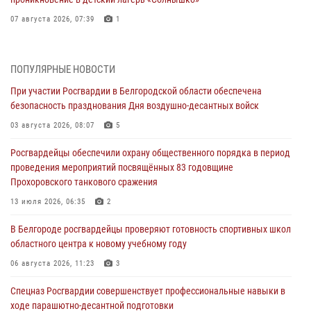
07 августа 2026, 07:39
1
Белгородским радиослушателям рассказали о роли физической
культуры в жизни росгвардейцев
ПОПУЛЯРНЫЕ НОВОСТИ
07 августа 2026, 06:19
При участии Росгвардии в Белгородской области обеспечена
безопасность празднования Дня воздушно-десантных войск
Подвиги героев‑росгвардейцев увековечили в новой музейной
экспозиции белгородского музея‑диорамы «Курская битва.
03 августа 2026, 08:07
5
Белгородское направление»
Росгвардейцы обеспечили охрану общественного порядка в период
06 августа 2026, 12:05
3
проведения мероприятий посвящённых 83 годовщине
Прохоровского танкового сражения
В Белгороде росгвардейцы проверяют готовность спортивных школ
областного центра к новому учебному году
13 июля 2026, 06:35
2
06 августа 2026, 11:23
3
В Белгороде росгвардейцы проверяют готовность спортивных школ
областного центра к новому учебному году
Росгвардия обеспечила общественную безопасность празднования
83-й годовщины освобождения г. Белгорода от немецко -
06 августа 2026, 11:23
3
фашистких захватчиков
Спецназ Росгвардии совершенствует профессиональные навыки в
06 августа 2026, 06:54
3
ходе парашютно-десантной подготовки