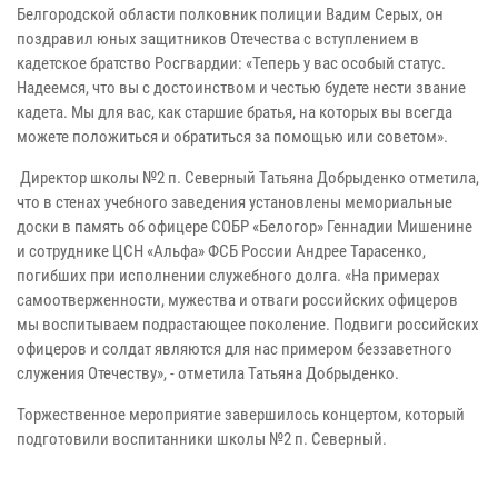
Белгородской области полковник полиции Вадим Серых, он
поздравил юных защитников Отечества с вступлением в
кадетское братство Росгвардии: «Теперь у вас особый статус.
Надеемся, что вы с достоинством и честью будете нести звание
кадета. Мы для вас, как старшие братья, на которых вы всегда
можете положиться и обратиться за помощью или советом».
Директор школы №2 п. Северный Татьяна Добрыденко отметила,
что в стенах учебного заведения установлены мемориальные
доски в память об офицере СОБР «Белогор» Геннадии Мишенине
и сотруднике ЦСН «Альфа» ФСБ России Андрее Тарасенко,
погибших при исполнении служебного долга. «На примерах
самоотверженности, мужества и отваги российских офицеров
мы воспитываем подрастающее поколение. Подвиги российских
офицеров и солдат являются для нас примером беззаветного
служения Отечеству», - отметила Татьяна Добрыденко.
Торжественное мероприятие завершилось концертом, который
подготовили воспитанники школы №2 п. Северный.