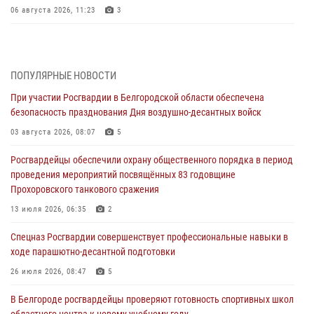
06 августа 2026, 11:23
3
Росгвардия обеспечила общественную безопасность празднования
83-й годовщины освобождения г. Белгорода от немецко -
фашистких захватчиков
ПОПУЛЯРНЫЕ НОВОСТИ
06 августа 2026, 06:54
3
При участии Росгвардии в Белгородской области обеспечена
безопасность празднования Дня воздушно-десантных войск
Офицеры Росгвардии и ветераны войск правопорядка почтили
память генерала армии Ивана Кирилловича Яковлева
03 августа 2026, 08:07
5
05 августа 2026, 17:12
2
Росгвардейцы обеспечили охрану общественного порядка в период
проведения мероприятий посвящённых 83 годовщине
Росгвардейцы приняли участие в акции «Волна памяти»,
Прохоровского танкового сражения
посвящённой 83‑й годовщине освобождения Белгорода от немецко
‑фашистских захватчиков
13 июля 2026, 06:35
2
05 августа 2026, 08:34
4
Спецназ Росгвардии совершенствует профессиональные навыки в
ходе парашютно-десантной подготовки
Росгвардия призывает белгородских владельцев оружия не
затягивать с перерегистрацией
26 июля 2026, 08:47
5
05 августа 2026, 05:01
В Белгороде росгвардейцы проверяют готовность спортивных школ