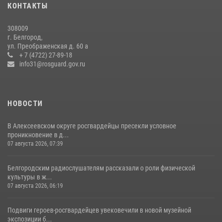
КОНТАКТЫ
17 июля 2026, 07:10
308009
Белгородские росгвардейцы задержали рецидивиста за попытку
г. Белгород,
кражи из магазина
ул. Преображенская д. 60 а
+ 7 (4722) 27-89-18
14 июля 2026, 07:13
info31@rosguard.gov.ru
НОВОСТИ
В Алексеевском округе росгвардейцы пресекли условное
проникновение в д...
07 августа 2026, 07:39
Белгородским радиослушателям рассказали о роли физической
культуры в ж...
07 августа 2026, 06:19
Подвиги героев‑росгвардейцев увековечили в новой музейной
экспозиции б...