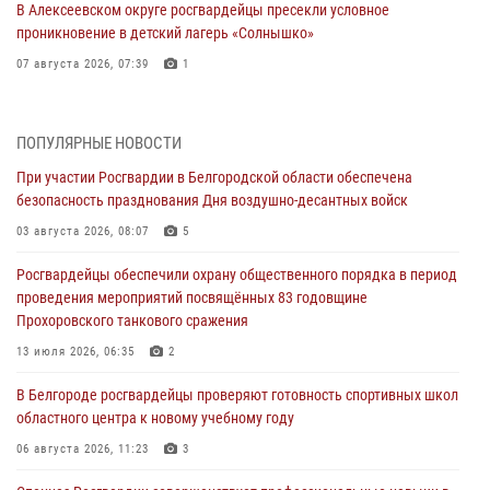
В Алексеевском округе росгвардейцы пресекли условное
проникновение в детский лагерь «Солнышко»
07 августа 2026, 07:39
1
Белгородским радиослушателям рассказали о роли физической
культуры в жизни росгвардейцев
ПОПУЛЯРНЫЕ НОВОСТИ
07 августа 2026, 06:19
При участии Росгвардии в Белгородской области обеспечена
безопасность празднования Дня воздушно-десантных войск
Подвиги героев‑росгвардейцев увековечили в новой музейной
экспозиции белгородского музея‑диорамы «Курская битва.
03 августа 2026, 08:07
5
Белгородское направление»
Росгвардейцы обеспечили охрану общественного порядка в период
06 августа 2026, 12:05
3
проведения мероприятий посвящённых 83 годовщине
Прохоровского танкового сражения
В Белгороде росгвардейцы проверяют готовность спортивных школ
областного центра к новому учебному году
13 июля 2026, 06:35
2
06 августа 2026, 11:23
3
В Белгороде росгвардейцы проверяют готовность спортивных школ
областного центра к новому учебному году
Росгвардия обеспечила общественную безопасность празднования
83-й годовщины освобождения г. Белгорода от немецко -
06 августа 2026, 11:23
3
фашистких захватчиков