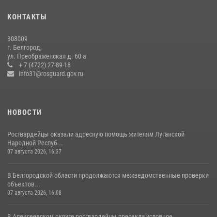
представителем Российского общества «Знание»
КОНТАКТЫ
17 июля 2026, 07:10
308009
Белгородские росгвардейцы задержали рецидивиста за попытку
г. Белгород,
кражи из магазина
ул. Преображенская д. 60 а
+ 7 (4722) 27-89-18
14 июля 2026, 07:13
info31@rosguard.gov.ru
НОВОСТИ
Росгвардейцы оказали адресную помощь жителям Луганской
Народной Респуб...
07 августа 2026, 16:37
В Белгородской области продолжаются межведомственные проверки
объектов...
07 августа 2026, 16:08
В Алексеевском округе росгвардейцы пресекли условное