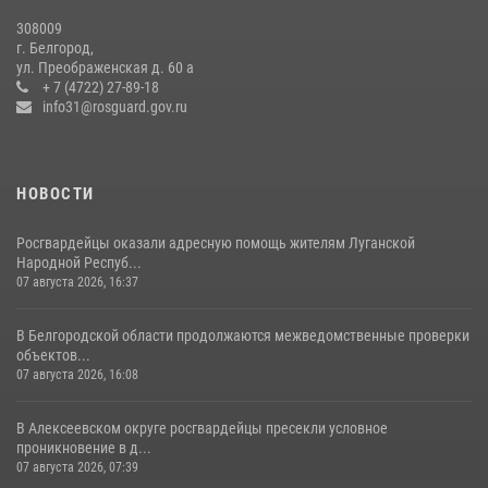
308009
Белгородские росгвардейцы задержали рецидивиста за попытку
г. Белгород,
кражи из магазина
ул. Преображенская д. 60 а
+ 7 (4722) 27-89-18
14 июля 2026, 07:13
info31@rosguard.gov.ru
НОВОСТИ
Росгвардейцы оказали адресную помощь жителям Луганской
Народной Респуб...
07 августа 2026, 16:37
В Белгородской области продолжаются межведомственные проверки
объектов...
07 августа 2026, 16:08
В Алексеевском округе росгвардейцы пресекли условное
проникновение в д...
07 августа 2026, 07:39