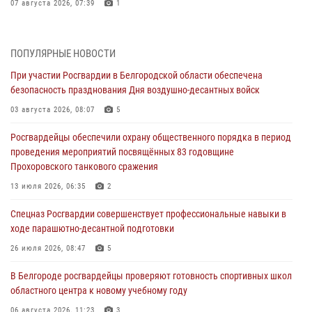
07 августа 2026, 07:39
1
Белгородским радиослушателям рассказали о роли физической
культуры в жизни росгвардейцев
ПОПУЛЯРНЫЕ НОВОСТИ
07 августа 2026, 06:19
При участии Росгвардии в Белгородской области обеспечена
безопасность празднования Дня воздушно-десантных войск
Подвиги героев‑росгвардейцев увековечили в новой музейной
экспозиции белгородского музея‑диорамы «Курская битва.
03 августа 2026, 08:07
5
Белгородское направление»
Росгвардейцы обеспечили охрану общественного порядка в период
06 августа 2026, 12:05
3
проведения мероприятий посвящённых 83 годовщине
Прохоровского танкового сражения
В Белгороде росгвардейцы проверяют готовность спортивных школ
областного центра к новому учебному году
13 июля 2026, 06:35
2
06 августа 2026, 11:23
3
Спецназ Росгвардии совершенствует профессиональные навыки в
ходе парашютно-десантной подготовки
Росгвардия обеспечила общественную безопасность празднования
83-й годовщины освобождения г. Белгорода от немецко -
26 июля 2026, 08:47
5
фашистких захватчиков
В Белгороде росгвардейцы проверяют готовность спортивных школ
06 августа 2026, 06:54
3
областного центра к новому учебному году
Офицеры Росгвардии и ветераны войск правопорядка почтили
06 августа 2026, 11:23
3