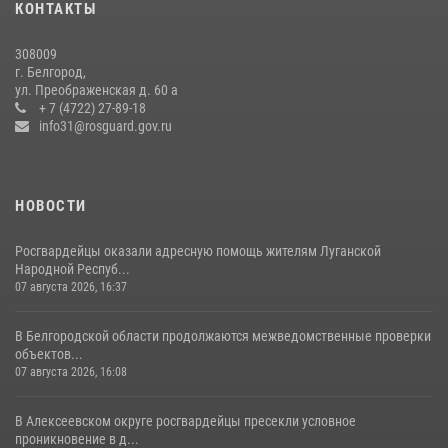
КОНТАКТЫ
17 июля 2026, 07:10
308009
Белгородские росгвардейцы задержали рецидивиста за попытку
г. Белгород,
кражи из магазина
ул. Преображенская д. 60 а
+ 7 (4722) 27-89-18
14 июля 2026, 07:13
info31@rosguard.gov.ru
НОВОСТИ
Росгвардейцы оказали адресную помощь жителям Луганской
Народной Респуб...
07 августа 2026, 16:37
В Белгородской области продолжаются межведомственные проверки
объектов...
07 августа 2026, 16:08
В Алексеевском округе росгвардейцы пресекли условное
проникновение в д...