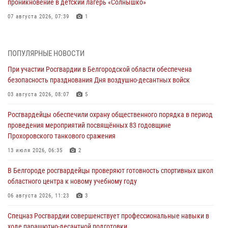
проникновение в детский лагерь «Солнышко»
07 августа 2026, 07:39
1
Белгородским радиослушателям рассказали о роли физической
культуры в жизни росгвардейцев
ПОПУЛЯРНЫЕ НОВОСТИ
07 августа 2026, 06:19
При участии Росгвардии в Белгородской области обеспечена
безопасность празднования Дня воздушно-десантных войск
Подвиги героев‑росгвардейцев увековечили в новой музейной
экспозиции белгородского музея‑диорамы «Курская битва.
03 августа 2026, 08:07
5
Белгородское направление»
Росгвардейцы обеспечили охрану общественного порядка в период
06 августа 2026, 12:05
3
проведения мероприятий посвящённых 83 годовщине
Прохоровского танкового сражения
В Белгороде росгвардейцы проверяют готовность спортивных школ
областного центра к новому учебному году
13 июля 2026, 06:35
2
06 августа 2026, 11:23
3
В Белгороде росгвардейцы проверяют готовность спортивных школ
областного центра к новому учебному году
Росгвардия обеспечила общественную безопасность празднования
83-й годовщины освобождения г. Белгорода от немецко -
06 августа 2026, 11:23
3
фашистких захватчиков
Спецназ Росгвардии совершенствует профессиональные навыки в
06 августа 2026, 06:54
3
ходе парашютно-десантной подготовки