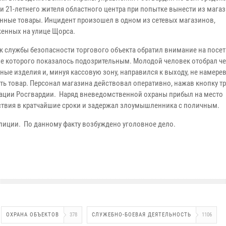
и 21-летнего жителя областного центра при попытке вынести из мага
нные товары. Инцидент произошел в одном из сетевых магазинов,
енных на улице Щорса.
к службы безопасности торгового объекта обратил внимание на посет
е которого показалось подозрительным. Молодой человек отобрал че
ные изделия и, минуя кассовую зону, направился к выходу, не намере
ть товар. Персонал магазина действовал оперативно, нажав кнопку 
ации Росгвардии. Наряд вневедомственной охраны прибыл на место
твия в кратчайшие сроки и задержал злоумышленника с поличным.
иции. По данному факту возбуждено уголовное дело.
ОХРАНА ОБЪЕКТОВ
378
СЛУЖЕБНО-БОЕВАЯ ДЕЯТЕЛЬНОСТЬ
1106