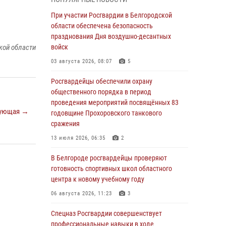
пресекли условное проникновение в детский
лагерь «Солнышко»
При участии Росгвардии в Белгородской
области обеспечена безопасность
07 августа 2026, 07:39
1
празднования Дня воздушно-десантных
Белгородским радиослушателям рассказали
кой области
войск
о роли физической культуры в жизни
03 августа 2026, 08:07
5
росгвардейцев
Росгвардейцы обеспечили охрану
07 августа 2026, 06:19
общественного порядка в период
Подвиги героев‑росгвардейцев увековечили
проведения мероприятий посвящённых 83
ующая →
в новой музейной экспозиции белгородского
годовщине Прохоровского танкового
музея‑диорамы «Курская битва.
сражения
Белгородское направление»
13 июля 2026, 06:35
2
06 августа 2026, 12:05
3
В Белгороде росгвардейцы проверяют
В Белгороде росгвардейцы проверяют
готовность спортивных школ областного
готовность спортивных школ областного
центра к новому учебному году
центра к новому учебному году
06 августа 2026, 11:23
3
06 августа 2026, 11:23
3
Спецназ Росгвардии совершенствует
Росгвардия обеспечила общественную
профессиональные навыки в ходе