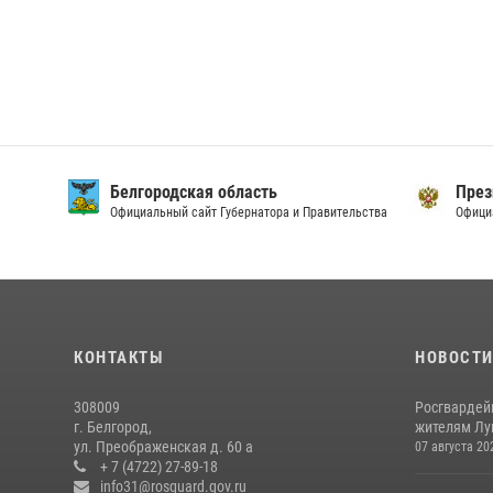
Белгородская область
През
Официальный сайт Губернатора и Правительства
Офици
КОНТАКТЫ
НОВОСТ
308009
Росгвардей
г. Белгород,
жителям Лу
ул. Преображенская д. 60 а
07 августа 20
+ 7 (4722) 27-89-18
info31@rosguard.gov.ru