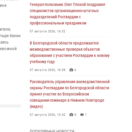
Генерал-полковник Олег Плохой поздравил
зина
специалистов организационно-штатных
подразделений Росгвардии с
профессиональным праздником
ителя,
07 августа 2026, 16:32
тыре банки
ваясь
В Белгородской области продолжаются
тревожной
межведомственные проверки объектов
образования с участием Росгвардии к новому
учебному году
07 августа 2026, 16:08
6
Руководитель управления вневедомственной
охраны Росгвардии по Белгородской области
принял участие во Всероссийском
совещании-семинаре в Нижнем Новгороде
(видео)
07 августа 2026, 15:42
8
1
В Алексеевском округе росгвардейцы
ПОПУЛЯРНЫЕ НОВОСТИ