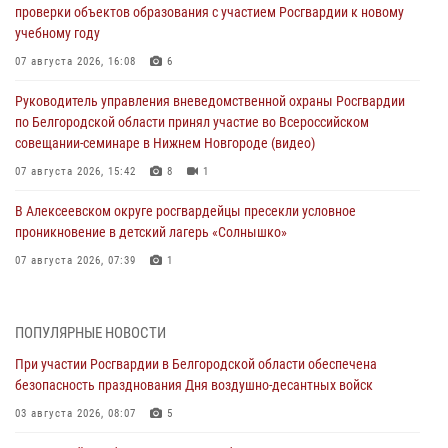
проверки объектов образования с участием Росгвардии к новому
учебному году
07 августа 2026, 16:08
6
Руководитель управления вневедомственной охраны Росгвардии
по Белгородской области принял участие во Всероссийском
совещании-семинаре в Нижнем Новгороде (видео)
07 августа 2026, 15:42
8
1
В Алексеевском округе росгвардейцы пресекли условное
проникновение в детский лагерь «Солнышко»
07 августа 2026, 07:39
1
Белгородским радиослушателям рассказали о роли физической
культуры в жизни росгвардейцев
ПОПУЛЯРНЫЕ НОВОСТИ
07 августа 2026, 06:19
При участии Росгвардии в Белгородской области обеспечена
безопасность празднования Дня воздушно-десантных войск
Подвиги героев‑росгвардейцев увековечили в новой музейной
экспозиции белгородского музея‑диорамы «Курская битва.
03 августа 2026, 08:07
5
Белгородское направление»