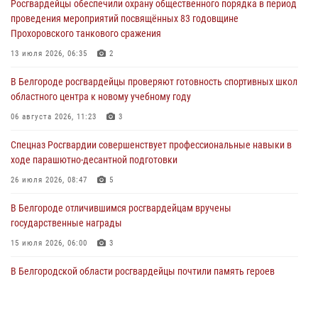
Росгвардейцы обеспечили охрану общественного порядка в период
06 августа 2026, 12:05
3
проведения мероприятий посвящённых 83 годовщине
Прохоровского танкового сражения
В Белгороде росгвардейцы проверяют готовность спортивных школ
областного центра к новому учебному году
13 июля 2026, 06:35
2
06 августа 2026, 11:23
3
В Белгороде росгвардейцы проверяют готовность спортивных школ
областного центра к новому учебному году
Росгвардия обеспечила общественную безопасность празднования
83-й годовщины освобождения г. Белгорода от немецко -
06 августа 2026, 11:23
3
фашистких захватчиков
Спецназ Росгвардии совершенствует профессиональные навыки в
06 августа 2026, 06:54
3
ходе парашютно-десантной подготовки
Офицеры Росгвардии и ветераны войск правопорядка почтили
26 июля 2026, 08:47
5
память генерала армии Ивана Кирилловича Яковлева
В Белгороде отличившимся росгвардейцам вручены
05 августа 2026, 17:12
2
государственные награды
15 июля 2026, 06:00
3
В Белгородской области росгвардейцы почтили память героев
Курской битвы в 83-ю годовщину Прохоровского сражения
12 июля 2026, 13:41
3