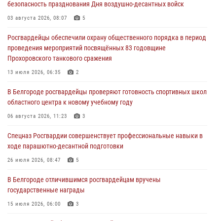
безопасность празднования Дня воздушно-десантных войск
Подвиги героев‑росгвардейцев увековечили в новой музейной
экспозиции белгородского музея‑диорамы «Курская битва.
03 августа 2026, 08:07
5
Белгородское направление»
Росгвардейцы обеспечили охрану общественного порядка в период
06 августа 2026, 12:05
3
проведения мероприятий посвящённых 83 годовщине
Прохоровского танкового сражения
В Белгороде росгвардейцы проверяют готовность спортивных школ
областного центра к новому учебному году
13 июля 2026, 06:35
2
06 августа 2026, 11:23
3
В Белгороде росгвардейцы проверяют готовность спортивных школ
областного центра к новому учебному году
Росгвардия обеспечила общественную безопасность празднования
83-й годовщины освобождения г. Белгорода от немецко -
06 августа 2026, 11:23
3
фашистких захватчиков
Спецназ Росгвардии совершенствует профессиональные навыки в
06 августа 2026, 06:54
3
ходе парашютно-десантной подготовки
Офицеры Росгвардии и ветераны войск правопорядка почтили
26 июля 2026, 08:47
5
память генерала армии Ивана Кирилловича Яковлева
В Белгороде отличившимся росгвардейцам вручены
05 августа 2026, 17:12
2
государственные награды
15 июля 2026, 06:00
3