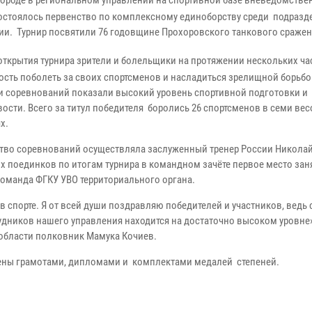
городе в региональном управлении на спортивной базе вневедомстве
остоялось первенство по комплексному единоборству среди подразд
ии. Турнир посвятили 76 годовщине Прохоровского танкового сражен
открытия турнира зрители и болельщики на протяжении нескольких ч
сть поболеть за своих спортсменов и насладиться зрелищной борьбо
и соревнований показали высокий уровень спортивной подготовки и
ости. Всего за титул победителя боролись 26 спортсменов в семи ве
ях.
о соревнований осуществляла заслуженный тренер России Никола
 поединков по итогам турнира в командном зачёте первое место зан
команда ФГКУ УВО территориального органа.
спорте. Я от всей души поздравляю победителей и участников, ведь 
дников нашего управления находится на достаточно высоком уровне»,
 области полковник Мамука Кочиев.
ны грамотами, дипломами и комплектами медалей степеней.