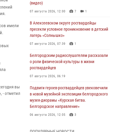
нной
(видео)
елений
07 августа 2026, 12:00
7
1
ия.
В Алексеевском округе росгвардейцы
асов имели
пресекли условное проникновение в детский
й.
лагерь «Солнышко»
07 августа 2026, 07:39
1
совых
Белгородским радиослушателям рассказали
о роли физической культуры в жизни
й
росгвардейцев
яла
07 августа 2026, 06:19
сегодня вы
Подвиги героев‑росгвардейцев увековечили
 - отметил
в новой музейной экспозиции белгородского
музея‑диорамы «Курская битва.
Белгородское направление»
06 августа 2026, 12:05
3
В Белгороде росгвардейцы проверяют
ПОПУЛЯРНЫЕ НОВОСТИ