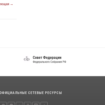
Белгород»
ующая →
22 июля 2026, 14:36
В Белгороде росгвардейцы приняли участие
в круглом столе с представителем
Российского общества «Знание»
17 июля 2026, 07:10
Белгородские росгвардейцы задержали
рецидивиста за попытку кражи из магазина
14 июля 2026, 07:13
Совет Федерации
Федерального Собрания РФ
ОФИЦИАЛЬНЫЕ СЕТЕВЫЕ РЕСУРСЫ