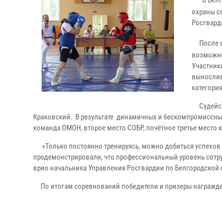
В Бел
охраны с
Росгвард
После 
возможно
Участник
вынослив
категори
Судейств
Краковский. В результате динамичных и бескомпромиссных
команда ОМОН, второе место СОБР, почётное третье место 
«Только постоянно тренируясь, можно добиться успехов в 
продемонстрировали, что профессиональный уровень сотру
врио начальника Управления Росгвардии по Белгородской
По итогам соревнований победители и призеры награжде