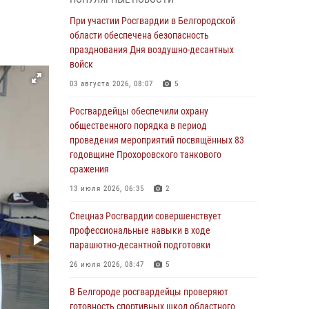
готовность спортивных школ областного
центра к новому учебному году
При участии Росгвардии в Белгородской
области обеспечена безопасность
06 августа 2026, 11:23
3
празднования Дня воздушно-десантных
Росгвардия обеспечила общественную
войск
безопасность празднования 83-й годовщины
03 августа 2026, 08:07
5
освобождения г. Белгорода от немецко -
фашистких захватчиков
Росгвардейцы обеспечили охрану
общественного порядка в период
06 августа 2026, 06:54
3
проведения мероприятий посвящённых 83
Офицеры Росгвардии и ветераны войск
годовщине Прохоровского танкового
правопорядка почтили память генерала
сражения
армии Ивана Кирилловича Яковлева
13 июля 2026, 06:35
2
05 августа 2026, 17:12
2
Спецназ Росгвардии совершенствует
Росгвардейцы приняли участие в акции
профессиональные навыки в ходе
«Волна памяти», посвящённой 83‑й
парашютно-десантной подготовки
годовщине освобождения Белгорода от
26 июля 2026, 08:47
5
немецко ‑фашистских захватчиков
В Белгороде росгвардейцы проверяют
05 августа 2026, 08:34
4
готовность спортивных школ областного