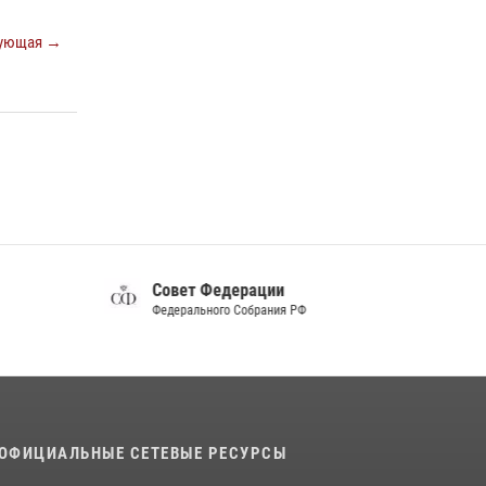
Белгород»
ующая →
22 июля 2026, 14:36
Белгородские росгвардейцы задержали
рецидивиста за попытку кражи из магазина
14 июля 2026, 07:13
В Белгороде росгвардейцы приняли участие
в круглом столе с представителем
Российского общества «Знание»
17 июля 2026, 07:10
Совет Федерации
Федерального Собрания РФ
ОФИЦИАЛЬНЫЕ СЕТЕВЫЕ РЕСУРСЫ