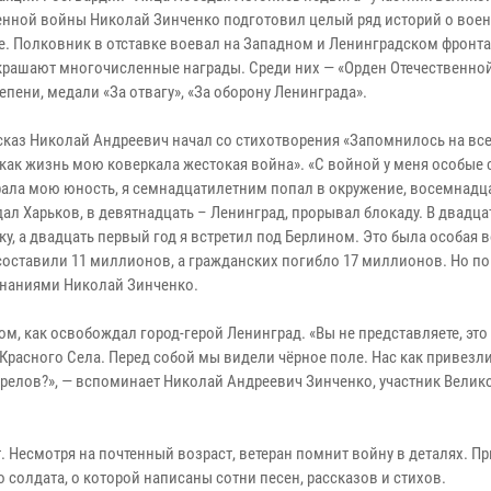
енной войны Николай Зинченко подготовил целый ряд историй о вое
е. Полковник в отставке воевал на Западном и Ленинградском фронта
крашают многочисленные награды. Среди них — «Орден Отечественно
епени, медали «За отвагу», «За оборону Ленинграда».
сказ Николай Андреевич начал со стихотворения «Запомнилось на вс
 как жизнь мою коверкала жестокая война». «С войной у меня особые 
рала мою юность, я семнадцатилетним попал в окружение, восемнад
ал Харьков, в девятнадцать – Ленинград, прорывал блокаду. В двадца
у, а двадцать первый год я встретил под Берлином. Это была особая в
 составили 11 миллионов, а гражданских погибло 17 миллионов. Но п
минаниями Николай Зинченко.
, как освобождал город-герой Ленинград. «Вы не представляете, это 
 Красного Села. Перед собой мы видели чёрное поле. Нас как привезли
трелов?», — вспоминает Николай Андреевич Зинченко, участник Велик
 Несмотря на почтенный возраст, ветеран помнит войну в деталях. Пр
о солдата, о которой написаны сотни песен, рассказов и стихов.