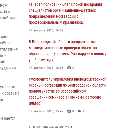
Генерал-полковник Олег Плохой поздравил
нном
специалистов организационно-штатных
х. Его
подразделений Росгвардии с
й войны»
профессиональным праздником
07 августа 2026, 16:32
е мне
В Белгородской области продолжаются
счёты –
межведомственные проверки объектов
цатилетним
образования с участием Росгвардии к новому
ть –
учебному году
ойна,
окуда жив
07 августа 2026, 16:08
6
Руководитель управления вневедомственной
охраны Росгвардии по Белгородской области
ужас что
принял участие во Всероссийском
 и сразу на
совещании-семинаре в Нижнем Новгороде
ой
(видео)
07 августа 2026, 15:42
8
1
изнаётся:
В Алексеевском округе росгвардейцы
ПОПУЛЯРНЫЕ НОВОСТИ