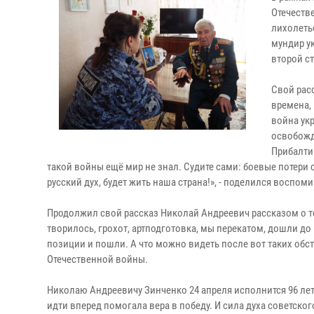
Отечеств
лихолеть
мундир у
второй ст
Свой рас
времена,
война ук
освобожд
Прибалтик
такой войны ещё мир не знал. Судите сами: боевые потери
русский дух, будет жить наша страна!», - поделился воспо
Продолжил свой рассказ Николай Андреевич рассказом о том
творилось, грохот, артподготовка, мы перекатом, дошли до
позиции и пошли. А что можно видеть после вот таких обс
Отечественной войны.
Николаю Андреевичу Зинченко 24 апреля исполнится 96 лет.
идти вперед помогала вера в победу. И сила духа советског