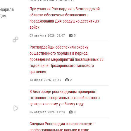
пресекли условное проникновение в детский
лагерь «Солнышко»
При участии Росгвардии в Белгородской
одарила
области обеспечена безопасность
 Дня
07 августа 2026, 07:39
1
празднования Дня воздушно-десантных
Белгородским радиослушателям рассказали
войск
о роли физической культуры в жизни
03 августа 2026, 08:07
5
росгвардейцев
Росгвардейцы обеспечили охрану
07 августа 2026, 06:19
общественного порядка в период
Подвиги героев‑росгвардейцев увековечили
проведения мероприятий посвящённых 83
в новой музейной экспозиции белгородского
годовщине Прохоровского танкового
музея‑диорамы «Курская битва.
сражения
Белгородское направление»
13 июля 2026, 06:35
2
06 августа 2026, 12:05
3
В Белгороде росгвардейцы проверяют
В Белгороде росгвардейцы проверяют
готовность спортивных школ областного
готовность спортивных школ областного
центра к новому учебному году
центра к новому учебному году
06 августа 2026, 11:23
3
06 августа 2026, 11:23
3
Спецназ Росгвардии совершенствует
Росгвардия обеспечила общественную
профессиональные навыки в ходе