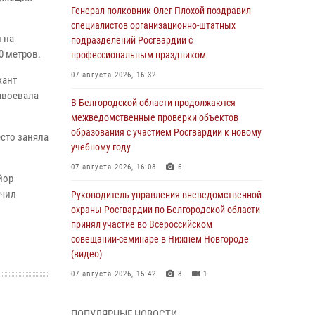
Генерал-полковник Олег Плохой поздравил
специалистов организационно-штатных
 на
подразделений Росгвардии с
0 метров.
профессиональным праздником
07 августа 2026, 16:32
жант
авоевала
В Белгородской области продолжаются
межведомственные проверки объектов
образования с участием Росгвардии к новому
сто заняла
учебному году
07 августа 2026, 16:08
6
йор
учил
Руководитель управления вневедомственной
охраны Росгвардии по Белгородской области
принял участие во Всероссийском
совещании-семинаре в Нижнем Новгороде
(видео)
07 августа 2026, 15:42
8
1
В Алексеевском округе росгвардейцы
ПОПУЛЯРНЫЕ НОВОСТИ