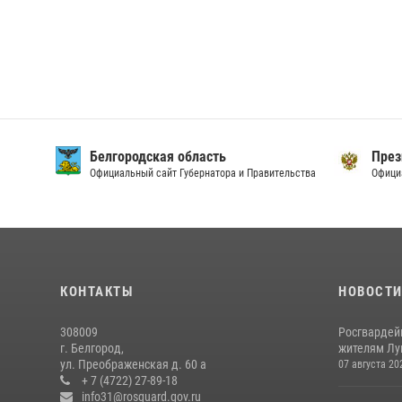
Белгородская область
През
Официальный сайт Губернатора и Правительства
Офици
КОНТАКТЫ
НОВОСТ
308009
Росгвардей
г. Белгород,
жителям Лу
ул. Преображенская д. 60 а
07 августа 20
+ 7 (4722) 27-89-18
info31@rosguard.gov.ru