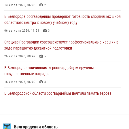
областного центра к новому учебному году
13 июля 2026, 06:35
2
06 августа 2026, 11:23
3
В Белгороде росгвардейцы проверяют готовность спортивных школ
областного центра к новому учебному году
Росгвардия обеспечила общественную безопасность празднования
83-й годовщины освобождения г. Белгорода от немецко -
06 августа 2026, 11:23
3
фашистких захватчиков
Спецназ Росгвардии совершенствует профессиональные навыки в
06 августа 2026, 06:54
3
ходе парашютно-десантной подготовки
Офицеры Росгвардии и ветераны войск правопорядка почтили
26 июля 2026, 08:47
5
память генерала армии Ивана Кирилловича Яковлева
В Белгороде отличившимся росгвардейцам вручены
05 августа 2026, 17:12
2
государственные награды
15 июля 2026, 06:00
3
В Белгородской области росгвардейцы почтили память героев
Курской битвы в 83-ю годовщину Прохоровского сражения
12 июля 2026, 13:41
3
В Белгороде инспектор ГИБДД провела с сотрудниками Росгвардии
беседу по профилактике аварийности
Белгородская область