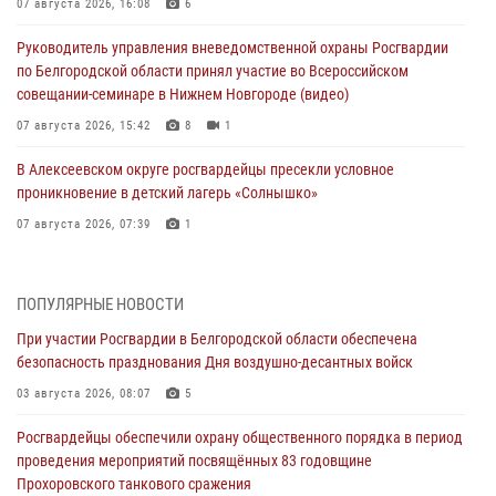
07 августа 2026, 16:08
6
Руководитель управления вневедомственной охраны Росгвардии
по Белгородской области принял участие во Всероссийском
совещании-семинаре в Нижнем Новгороде (видео)
07 августа 2026, 15:42
8
1
В Алексеевском округе росгвардейцы пресекли условное
проникновение в детский лагерь «Солнышко»
07 августа 2026, 07:39
1
Белгородским радиослушателям рассказали о роли физической
культуры в жизни росгвардейцев
ПОПУЛЯРНЫЕ НОВОСТИ
07 августа 2026, 06:19
При участии Росгвардии в Белгородской области обеспечена
безопасность празднования Дня воздушно-десантных войск
Подвиги героев‑росгвардейцев увековечили в новой музейной
экспозиции белгородского музея‑диорамы «Курская битва.
03 августа 2026, 08:07
5
Белгородское направление»
Росгвардейцы обеспечили охрану общественного порядка в период
06 августа 2026, 12:05
3
проведения мероприятий посвящённых 83 годовщине
Прохоровского танкового сражения
В Белгороде росгвардейцы проверяют готовность спортивных школ