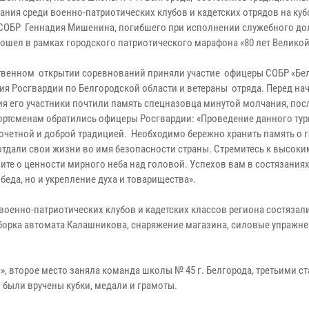
ания среди военно-патриотических клубов и кадетских отрядов на куб
СОБР Геннадия Мишенина, погибшего при исполнении служебного до
рошел в рамках городского патриотического марафона «80 лет Велико
твенном открытии соревнований приняли участие офицеры СОБР «Бе
ия Росгвардии по Белгородской области и ветераны отряда. Перед на
ия его участники почтили память спецназовца минутой молчания, посл
ртсменам обратились офицеры Росгвардии: «Проведение данного тур
почетной и доброй традицией. Необходимо бережно хранить память о г
отдали свои жизни во имя безопасности страны. Стремитесь к высоки
мните о ценности мирного неба над головой. Успехов вам в состязаниях
беда, но и укрепление духа и товарищества».
военно-патриотических клубов и кадетских классов региона состязал
сборка автомата Калашникова, снаряжение магазина, силовые упражне
», второе место заняла команда школы № 45 г. Белгорода, третьими с
 были вручены кубки, медали и грамоты.