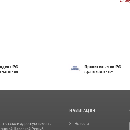
След
идент РФ
Правительство РФ
альный сайт
Официальный сайт
И
НАВИГАЦИЯ
цы оказали адресную помощь
Новости
ганской Народной Респуб...