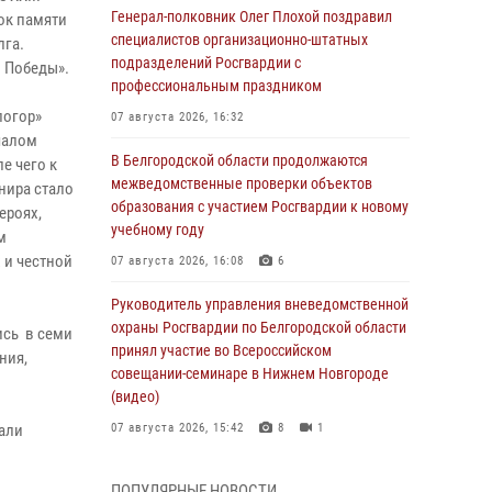
Генерал-полковник Олег Плохой поздравил
ок памяти
специалистов организационно-штатных
лга.
подразделений Росгвардии с
й Победы».
профессиональным праздником
логор»
07 августа 2026, 16:32
чалом
В Белгородской области продолжаются
е чего к
межведомственные проверки объектов
нира стало
образования с участием Росгвардии к новому
ероях,
учебному году
м
 и честной
07 августа 2026, 16:08
6
Руководитель управления вневедомственной
охраны Росгвардии по Белгородской области
ись в семи
принял участие во Всероссийском
ния,
совещании-семинаре в Нижнем Новгороде
(видео)
тали
07 августа 2026, 15:42
8
1
В Алексеевском округе росгвардейцы
ПОПУЛЯРНЫЕ НОВОСТИ