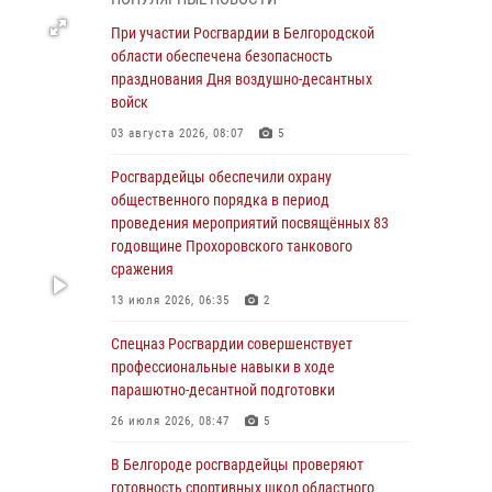
пресекли условное проникновение в детский
лагерь «Солнышко»
При участии Росгвардии в Белгородской
области обеспечена безопасность
07 августа 2026, 07:39
1
празднования Дня воздушно-десантных
Белгородским радиослушателям рассказали
войск
о роли физической культуры в жизни
03 августа 2026, 08:07
5
росгвардейцев
Росгвардейцы обеспечили охрану
07 августа 2026, 06:19
общественного порядка в период
Подвиги героев‑росгвардейцев увековечили
проведения мероприятий посвящённых 83
в новой музейной экспозиции белгородского
годовщине Прохоровского танкового
музея‑диорамы «Курская битва.
сражения
Белгородское направление»
13 июля 2026, 06:35
2
06 августа 2026, 12:05
3
Спецназ Росгвардии совершенствует
В Белгороде росгвардейцы проверяют
профессиональные навыки в ходе
готовность спортивных школ областного
парашютно-десантной подготовки
центра к новому учебному году
26 июля 2026, 08:47
5
06 августа 2026, 11:23
3
В Белгороде росгвардейцы проверяют
Росгвардия обеспечила общественную
готовность спортивных школ областного