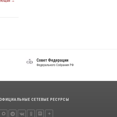
ующая →
Белгород»
22 июля 2026, 14:36
В Белгороде росгвардейцы приняли участие
в круглом столе с представителем
Российского общества «Знание»
17 июля 2026, 07:10
Белгородские росгвардейцы задержали
рецидивиста за попытку кражи из магазина
Совет Федерации
14 июля 2026, 07:13
Федерального Собрания РФ
ОФИЦИАЛЬНЫЕ СЕТЕВЫЕ РЕСУРСЫ