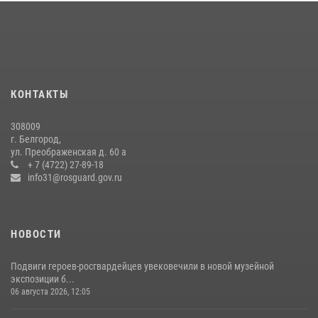
Сотрудник СОБР «Белогор» Росгвардии рассказал о физической
подготовке спецподразделения в эфире радио «России - Белгород»
22 июля 2026, 14:36
Белгородский росгвардеец стал победителем юбилейного
чемпионата войск национальной гвардии Российской Федерации по
КОНТАКТЫ
боксу
07 июля 2026, 16:59
308009
г. Белгород,
Росгвардейцы провели урок безопасности для воспитанников
ул. Преображенская д. 60 а
Старооскольского военно-патриотического клуба
+ 7 (4722) 27-89-18
info31@rosguard.gov.ru
10 июля 2026, 06:30
НОВОСТИ
Подвиги героев‑росгвардейцев увековечили в новой музейной
экспозиции б...
06 августа 2026, 12:05