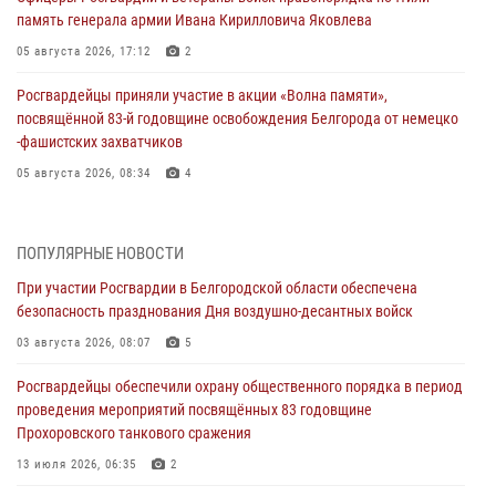
память генерала армии Ивана Кирилловича Яковлева
05 августа 2026, 17:12
2
Росгвардейцы приняли участие в акции «Волна памяти»,
посвящённой 83‑й годовщине освобождения Белгорода от немецко
‑фашистских захватчиков
05 августа 2026, 08:34
4
Росгвардия призывает белгородских владельцев оружия не
затягивать с перерегистрацией
ПОПУЛЯРНЫЕ НОВОСТИ
05 августа 2026, 05:01
При участии Росгвардии в Белгородской области обеспечена
безопасность празднования Дня воздушно-десантных войск
Росгвардейцы спасли раненого при атаке FPV-дрона ВСУ жителя
белгородского приграничья
03 августа 2026, 08:07
5
04 августа 2026, 10:43
1
Росгвардейцы обеспечили охрану общественного порядка в период
проведения мероприятий посвящённых 83 годовщине
За неделю белгородские росгвардейцы пресекли свыше 130
Прохоровского танкового сражения
правонарушений
13 июля 2026, 06:35
2
04 августа 2026, 06:03