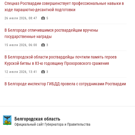
Спецназ Росгвардии совершенствует профессиональные навыки в
Сотрудники Росгвардии задержали подозреваемую в краже
ходе парашютно-десантной подготовки
товаров из гипермаркета в Белгороде
26 июля 2026, 08:47
5
03 августа 2026, 13:29
В Белгороде отличившимся росгвардейцам вручены
«Я расскажу вам о Герое»: история подполковника милиции в
государственные награды
отставке Виктора Хайрулика (видео)
15 июля 2026, 06:00
3
03 августа 2026, 10:37
1
В Белгородской области росгвардейцы почтили память героев
Курской битвы в 83-ю годовщину Прохоровского сражения
12 июля 2026, 13:41
3
В Белгороде инспектор ГИБДД провела с сотрудниками Росгвардии
беседу по профилактике аварийности
09 июля 2026, 10:07
В Белгороде росгвардейцы приняли участие в круглом столе с
представителем Российского общества «Знание»
Белгородская область
Официальный сайт Губернатора и Правительства
17 июля 2026, 07:10