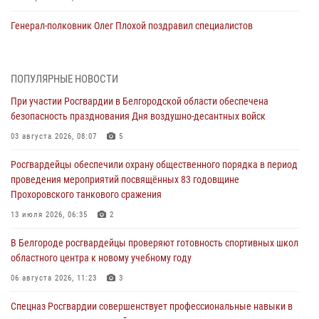
Генерал-полковник Олег Плохой поздравил специалистов
организационно-штатных подразделений Росгвардии с
профессиональным праздником
07 августа 2026, 16:32
ПОПУЛЯРНЫЕ НОВОСТИ
При участии Росгвардии в Белгородской области обеспечена
В Белгородской области продолжаются межведомственные
безопасность празднования Дня воздушно-десантных войск
проверки объектов образования с участием Росгвардии к новому
учебному году
03 августа 2026, 08:07
5
07 августа 2026, 16:08
6
Росгвардейцы обеспечили охрану общественного порядка в период
проведения мероприятий посвящённых 83 годовщине
Руководитель управления вневедомственной охраны Росгвардии
Прохоровского танкового сражения
по Белгородской области принял участие во Всероссийском
совещании-семинаре в Нижнем Новгороде (видео)
13 июля 2026, 06:35
2
07 августа 2026, 15:42
8
1
В Белгороде росгвардейцы проверяют готовность спортивных школ
областного центра к новому учебному году
В Алексеевском округе росгвардейцы пресекли условное
проникновение в детский лагерь «Солнышко»
06 августа 2026, 11:23
3
07 августа 2026, 07:39
1
Спецназ Росгвардии совершенствует профессиональные навыки в