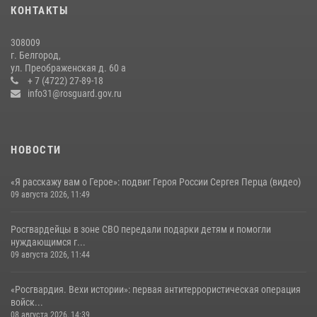
КОНТАКТЫ
17 июля 2026, 07:10
308009
Росгвардейцы провели урок безопасности для воспитанников
г. Белгород,
Старооскольского военно-патриотического клуба
ул. Преображенская д. 60 а
+ 7 (4722) 27-89-18
10 июля 2026, 06:30
info31@rosguard.gov.ru
НОВОСТИ
«Я расскажу вам о Герое»: подвиг Героя России Сергея Перца (видео)
09 августа 2026, 11:49
Росгвардейцы в зоне СВО передали подарки детям и помогли
нуждающимся г...
09 августа 2026, 11:44
«Росгвардия. Вехи истории»: первая антитеррористическая операция
войск...
08 августа 2026, 14:39