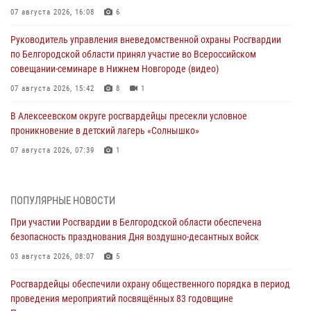
07 августа 2026, 16:08
6
Руководитель управления вневедомственной охраны Росгвардии
по Белгородской области принял участие во Всероссийском
совещании-семинаре в Нижнем Новгороде (видео)
07 августа 2026, 15:42
8
1
В Алексеевском округе росгвардейцы пресекли условное
проникновение в детский лагерь «Солнышко»
07 августа 2026, 07:39
1
Белгородским радиослушателям рассказали о роли физической
культуры в жизни росгвардейцев
ПОПУЛЯРНЫЕ НОВОСТИ
07 августа 2026, 06:19
При участии Росгвардии в Белгородской области обеспечена
безопасность празднования Дня воздушно-десантных войск
Подвиги героев‑росгвардейцев увековечили в новой музейной
экспозиции белгородского музея‑диорамы «Курская битва.
03 августа 2026, 08:07
5
Белгородское направление»
Росгвардейцы обеспечили охрану общественного порядка в период
06 августа 2026, 12:05
3
проведения мероприятий посвящённых 83 годовщине