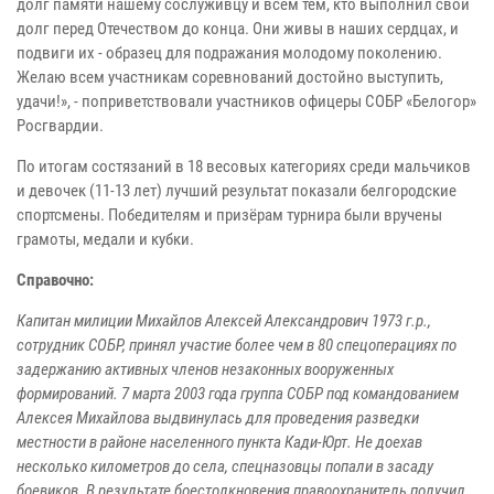
долг памяти нашему сослуживцу и всем тем, кто выполнил свой
долг перед Отечеством до конца. Они живы в наших сердцах, и
подвиги их - образец для подражания молодому поколению.
Желаю всем участникам соревнований достойно выступить,
удачи!», - поприветствовали участников офицеры СОБР «Белогор»
Росгвардии.
По итогам состязаний в 18 весовых категориях среди мальчиков
и девочек (11-13 лет) лучший результат показали белгородские
спортсмены. Победителям и призёрам турнира были вручены
грамоты, медали и кубки.
Справочно:
Капитан милиции Михайлов Алексей Александрович 1973 г.р.,
сотрудник СОБР, принял участие более чем в 80 спецоперациях по
задержанию активных членов незаконных вооруженных
формирований. 7 марта 2003 года группа СОБР под командованием
Алексея Михайлова выдвинулась для проведения разведки
местности в районе населенного пункта Кади-Юрт. Не доехав
несколько километров до села, спецназовцы попали в засаду
боевиков. В результате боестолкновения правоохранитель получил