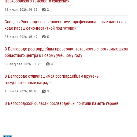
Прохоровского танкового сражения
В Белгороде росгвардейцы проверяют готовность спортивных школ
областного центра к новому учебному году
13 июля 2026, 06:35
2
06 августа 2026, 11:23
3
Спецназ Росгвардии совершенствует профессиональные навыки в
ходе парашютно-десантной подготовки
Росгвардия обеспечила общественную безопасность празднования
83-й годовщины освобождения г. Белгорода от немецко -
26 июля 2026, 08:47
5
фашистких захватчиков
В Белгороде росгвардейцы проверяют готовность спортивных школ
06 августа 2026, 06:54
3
областного центра к новому учебному году
Офицеры Росгвардии и ветераны войск правопорядка почтили
06 августа 2026, 11:23
3
память генерала армии Ивана Кирилловича Яковлева
В Белгороде отличившимся росгвардейцам вручены
05 августа 2026, 17:12
2
государственные награды
15 июля 2026, 06:00
3
В Белгородской области росгвардейцы почтили память героев
Курской битвы в 83-ю годовщину Прохоровского сражения
12 июля 2026, 13:41
3
В Белгороде инспектор ГИБДД провела с сотрудниками Росгвардии