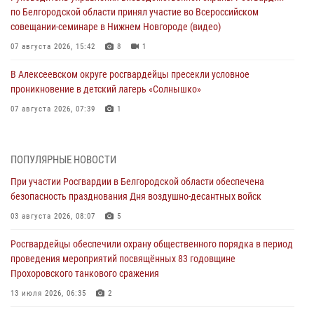
по Белгородской области принял участие во Всероссийском
совещании-семинаре в Нижнем Новгороде (видео)
07 августа 2026, 15:42
8
1
В Алексеевском округе росгвардейцы пресекли условное
проникновение в детский лагерь «Солнышко»
07 августа 2026, 07:39
1
Белгородским радиослушателям рассказали о роли физической
культуры в жизни росгвардейцев
ПОПУЛЯРНЫЕ НОВОСТИ
07 августа 2026, 06:19
При участии Росгвардии в Белгородской области обеспечена
безопасность празднования Дня воздушно-десантных войск
Подвиги героев‑росгвардейцев увековечили в новой музейной
экспозиции белгородского музея‑диорамы «Курская битва.
03 августа 2026, 08:07
5
Белгородское направление»
Росгвардейцы обеспечили охрану общественного порядка в период
06 августа 2026, 12:05
3
проведения мероприятий посвящённых 83 годовщине
Прохоровского танкового сражения
В Белгороде росгвардейцы проверяют готовность спортивных школ
областного центра к новому учебному году
13 июля 2026, 06:35
2
06 августа 2026, 11:23
3