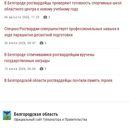
В Белгороде росгвардейцы проверяют готовность спортивных школ
областного центра к новому учебному году
Росгвардия обеспечила общественную безопасность празднования
83-й годовщины освобождения г. Белгорода от немецко -
06 августа 2026, 11:23
3
фашистких захватчиков
Спецназ Росгвардии совершенствует профессиональные навыки в
06 августа 2026, 06:54
3
ходе парашютно-десантной подготовки
Офицеры Росгвардии и ветераны войск правопорядка почтили
26 июля 2026, 08:47
5
память генерала армии Ивана Кирилловича Яковлева
В Белгороде отличившимся росгвардейцам вручены
05 августа 2026, 17:12
2
государственные награды
15 июля 2026, 06:00
3
В Белгородской области росгвардейцы почтили память героев
Курской битвы в 83-ю годовщину Прохоровского сражения
12 июля 2026, 13:41
3
Сотрудник СОБР «Белогор» Росгвардии рассказал о физической
подготовке спецподразделения в эфире радио «России - Белгород»
Белгородская область
Официальный сайт Губернатора и Правительства
22 июля 2026, 14:36