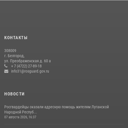
Белгородские росгвардейцы задержали рецидивиста за попытку
кражи из магазина
14 июля 2026, 07:13
В Белгороде росгвардейцы приняли участие в круглом столе с
представителем Российского общества «Знание»
КОНТАКТЫ
17 июля 2026, 07:10
308009
Росгвардейцы провели урок безопасности для воспитанников
г. Белгород,
Старооскольского военно-патриотического клуба
ул. Преображенская д. 60 а
+ 7 (4722) 27-89-18
10 июля 2026, 06:30
info31@rosguard.gov.ru
НОВОСТИ
Росгвардейцы оказали адресную помощь жителям Луганской
Народной Респуб...
07 августа 2026, 16:37