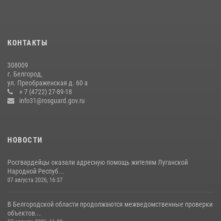
22 июля 2026, 14:36
Белгородские росгвардейцы задержали рецидивиста за попытку
кражи из магазина
КОНТАКТЫ
14 июля 2026, 07:13
308009
В Белгороде росгвардейцы приняли участие в круглом столе с
г. Белгород,
представителем Российского общества «Знание»
ул. Преображенская д. 60 а
+ 7 (4722) 27-89-18
17 июля 2026, 07:10
info31@rosguard.gov.ru
НОВОСТИ
Росгвардейцы оказали адресную помощь жителям Луганской
Народной Респуб...
07 августа 2026, 16:37
В Белгородской области продолжаются межведомственные проверки
объектов...