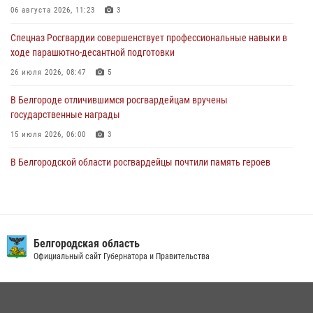
83-й годовщины освобождения г. Белгорода от немецко -
06 августа 2026, 11:23
3
фашистких захватчиков
Спецназ Росгвардии совершенствует профессиональные навыки в
06 августа 2026, 06:54
3
ходе парашютно-десантной подготовки
Офицеры Росгвардии и ветераны войск правопорядка почтили
26 июля 2026, 08:47
5
память генерала армии Ивана Кирилловича Яковлева
В Белгороде отличившимся росгвардейцам вручены
05 августа 2026, 17:12
2
государственные награды
15 июля 2026, 06:00
3
В Белгородской области росгвардейцы почтили память героев
Курской битвы в 83-ю годовщину Прохоровского сражения
12 июля 2026, 13:41
3
В Белгороде инспектор ГИБДД провела с сотрудниками Росгвардии
беседу по профилактике аварийности
Белгородская область
Официальный сайт Губернатора и Правительства
09 июля 2026, 10:07
Сотрудник СОБР «Белогор» Росгвардии рассказал о физической
подготовке спецподразделения в эфире радио «России - Белгород»