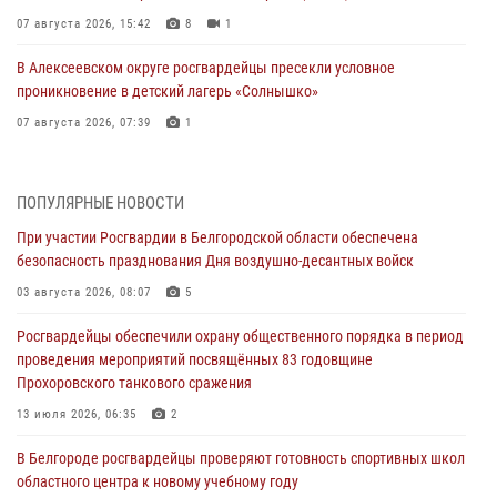
07 августа 2026, 15:42
8
1
В Алексеевском округе росгвардейцы пресекли условное
проникновение в детский лагерь «Солнышко»
07 августа 2026, 07:39
1
Белгородским радиослушателям рассказали о роли физической
культуры в жизни росгвардейцев
ПОПУЛЯРНЫЕ НОВОСТИ
07 августа 2026, 06:19
При участии Росгвардии в Белгородской области обеспечена
безопасность празднования Дня воздушно-десантных войск
Подвиги героев‑росгвардейцев увековечили в новой музейной
экспозиции белгородского музея‑диорамы «Курская битва.
03 августа 2026, 08:07
5
Белгородское направление»
Росгвардейцы обеспечили охрану общественного порядка в период
06 августа 2026, 12:05
3
проведения мероприятий посвящённых 83 годовщине
Прохоровского танкового сражения
В Белгороде росгвардейцы проверяют готовность спортивных школ
областного центра к новому учебному году
13 июля 2026, 06:35
2
06 августа 2026, 11:23
3
В Белгороде росгвардейцы проверяют готовность спортивных школ
областного центра к новому учебному году
Росгвардия обеспечила общественную безопасность празднования