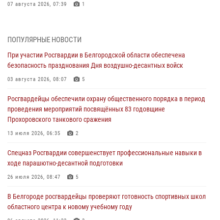
07 августа 2026, 07:39
1
Белгородским радиослушателям рассказали о роли физической
культуры в жизни росгвардейцев
ПОПУЛЯРНЫЕ НОВОСТИ
07 августа 2026, 06:19
При участии Росгвардии в Белгородской области обеспечена
безопасность празднования Дня воздушно-десантных войск
Подвиги героев‑росгвардейцев увековечили в новой музейной
экспозиции белгородского музея‑диорамы «Курская битва.
03 августа 2026, 08:07
5
Белгородское направление»
Росгвардейцы обеспечили охрану общественного порядка в период
06 августа 2026, 12:05
3
проведения мероприятий посвящённых 83 годовщине
Прохоровского танкового сражения
В Белгороде росгвардейцы проверяют готовность спортивных школ
областного центра к новому учебному году
13 июля 2026, 06:35
2
06 августа 2026, 11:23
3
Спецназ Росгвардии совершенствует профессиональные навыки в
ходе парашютно-десантной подготовки
Росгвардия обеспечила общественную безопасность празднования
83-й годовщины освобождения г. Белгорода от немецко -
26 июля 2026, 08:47
5
фашистких захватчиков
В Белгороде росгвардейцы проверяют готовность спортивных школ
06 августа 2026, 06:54
3
областного центра к новому учебному году
Офицеры Росгвардии и ветераны войск правопорядка почтили