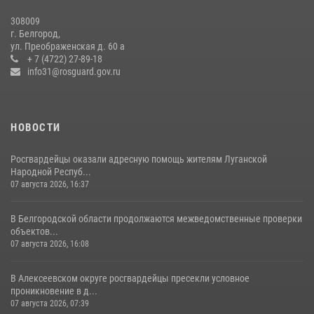
308009
Белгородские росгвардейцы задержали рецидивиста за попытку
г. Белгород,
кражи из магазина
ул. Преображенская д. 60 а
+ 7 (4722) 27-89-18
14 июля 2026, 07:13
info31@rosguard.gov.ru
НОВОСТИ
Росгвардейцы оказали адресную помощь жителям Луганской
Народной Респуб...
07 августа 2026, 16:37
В Белгородской области продолжаются межведомственные проверки
объектов...
07 августа 2026, 16:08
В Алексеевском округе росгвардейцы пресекли условное
проникновение в д...
07 августа 2026, 07:39