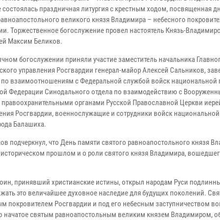
 состоялась праздничная литургия с крестным ходом, посвященная д
равноапостольного великого князя Владимира – небесного покровите
ии. Торжественное богослужение провел настоятель Князь-Владимир
ей Максим Беликов.
ичном богослужении приняли участие заместитель начальника Главно
ского управления Росгвардии генерал-майор Алексей Сальников, за
 по взаимоотношениям с Федеральной службой войск национальной 
ой Федерации Синодального отдела по взаимодействию с Вооружен
 правоохранительными органами Русской Православной Церкви иере
ния Росгвардии, военнослужащие и сотрудники войск национальной 
рода Балашиха.
ов подчеркнул, что День памяти святого равноапостольного князя В
сторическом прошлом и о роли святого князя Владимира, вошедшег
оин, принявший христианские истины, открыл народам Руси подлинн
жать это величайшее духовное наследие для будущих поколений. Свя
ым покровителем Росгвардии и под его небесным заступничеством во
о начатое святым равноапостольным великим князем Владимиром, о