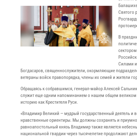
Балашихе
Святого 
Росгвард
протоиер
В праздн
политиче
сектором
Российск
Силами и
Богдасаров, священнослужители, окормляющие подразделе
ветераны войск правопорядка, члены их семей и жители го
Обращаясь к собравшимся, генерал-майор Алексей Сальник
служит еще одним напоминанием о нашем общем великом и
историю как Крестителя Руси.
«Владимир Великий — мудрый государственный деятель и в
нравственные ориентиры. Мы должны сохранять и приумно
равноапостольный князь Владимир также является небесн
национальной гвардии через тысячелетие продолжают дел