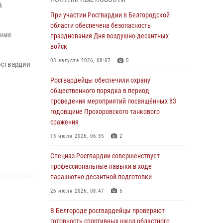
пресекли условное проникновение в детский
й
лагерь «Солнышко»
При участии Росгвардии в Белгородской
области обеспечена безопасность
07 августа 2026, 07:39
1
ение
празднования Дня воздушно-десантных
Белгородским радиослушателям рассказали
войск
о роли физической культуры в жизни
03 августа 2026, 08:07
5
осгвардии
росгвардейцев
Росгвардейцы обеспечили охрану
07 августа 2026, 06:19
общественного порядка в период
Подвиги героев‑росгвардейцев увековечили
проведения мероприятий посвящённых 83
в новой музейной экспозиции белгородского
годовщине Прохоровского танкового
музея‑диорамы «Курская битва.
сражения
Белгородское направление»
13 июля 2026, 06:35
2
06 августа 2026, 12:05
3
Спецназ Росгвардии совершенствует
В Белгороде росгвардейцы проверяют
профессиональные навыки в ходе
готовность спортивных школ областного
парашютно-десантной подготовки
центра к новому учебному году
26 июля 2026, 08:47
5
06 августа 2026, 11:23
3
В Белгороде росгвардейцы проверяют
Росгвардия обеспечила общественную
готовность спортивных школ областного