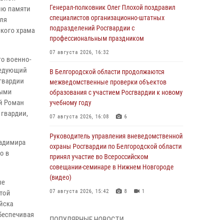
Генерал-полковник Олег Плохой поздравил
ню памяти
специалистов организационно-штатных
ля
подразделений Росгвардии с
ского храма
профессиональным праздником
07 августа 2026, 16:32
го военно-
ведующий
В Белгородской области продолжаются
гвардии
межведомственные проверки объектов
ными
образования с участием Росгвардии к новому
й Роман
учебному году
гвардии,
07 августа 2026, 16:08
6
Руководитель управления вневедомственной
ладимира
охраны Росгвардии по Белгородской области
о в
принял участие во Всероссийском
совещании-семинаре в Нижнем Новгороде
(видео)
ые
07 августа 2026, 15:42
8
1
той
йска
В Алексеевском округе росгвардейцы
беспечивая
ПОПУЛЯРНЫЕ НОВОСТИ