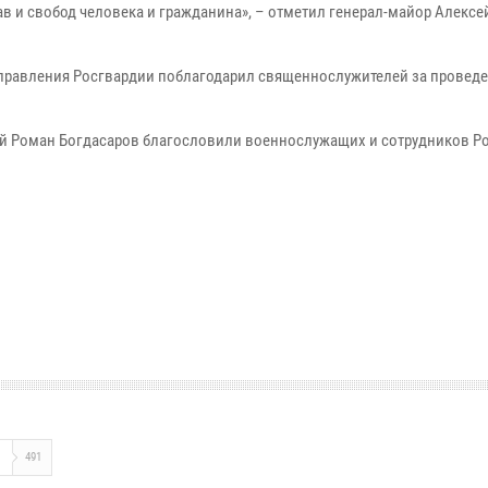
в и свобод человека и гражданина», – отметил генерал-майор Алексе
управления Росгвардии поблагодарил священнослужителей за провед
й Роман Богдасаров благословили военнослужащих и сотрудников Р
О
491