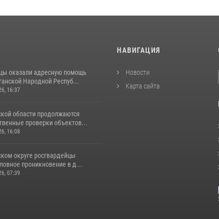
И
НАВИГАЦИЯ
цы оказали адресную помощь
Новости
ганской Народной Респуб...
Карта сайта
26, 16:37
ской области продолжаются
венные проверки объектов...
26, 16:08
ском округе росгвардейцы
ловное проникновение в д...
26, 07:39