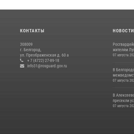
КОНТАКТЫ
НОВОСТ
308009
Росгвардей
г. Белгород,
жителям Лу
ул. Преображенская д. 60 а
07 августа 20
+ 7 (4722) 27-89-18
info31@rosguard.gov.ru
В Белгород
межведомст
07 августа 20
В Алексеев
пресекли ус
07 августа 20