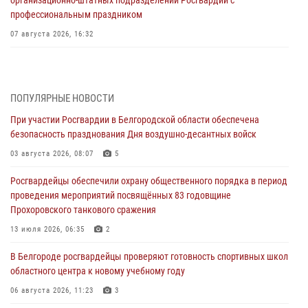
профессиональным праздником
07 августа 2026, 16:32
В Белгородской области продолжаются межведомственные
проверки объектов образования с участием Росгвардии к новому
учебному году
ПОПУЛЯРНЫЕ НОВОСТИ
07 августа 2026, 16:08
6
При участии Росгвардии в Белгородской области обеспечена
безопасность празднования Дня воздушно-десантных войск
Руководитель управления вневедомственной охраны Росгвардии
по Белгородской области принял участие во Всероссийском
03 августа 2026, 08:07
5
совещании-семинаре в Нижнем Новгороде (видео)
Росгвардейцы обеспечили охрану общественного порядка в период
07 августа 2026, 15:42
8
1
проведения мероприятий посвящённых 83 годовщине
Прохоровского танкового сражения
В Алексеевском округе росгвардейцы пресекли условное
проникновение в детский лагерь «Солнышко»
13 июля 2026, 06:35
2
07 августа 2026, 07:39
1
В Белгороде росгвардейцы проверяют готовность спортивных школ
областного центра к новому учебному году
Белгородским радиослушателям рассказали о роли физической
культуры в жизни росгвардейцев
06 августа 2026, 11:23
3
07 августа 2026, 06:19