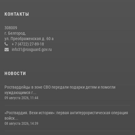
В Белгороде росгвардейцы приняли участие в круглом столе с
представителем Российского общества «Знание»
КОНТАКТЫ
17 июля 2026, 07:10
308009
Росгвардейцы провели урок безопасности для воспитанников
г. Белгород,
Старооскольского военно-патриотического клуба
ул. Преображенская д. 60 а
+ 7 (4722) 27-89-18
10 июля 2026, 06:30
info31@rosguard.gov.ru
НОВОСТИ
Росгвардейцы в зоне СВО передали подарки детям и помогли
нуждающимся г...
09 августа 2026, 11:44
«Росгвардия. Вехи истории»: первая антитеррористическая операция
войск...
08 августа 2026, 14:39