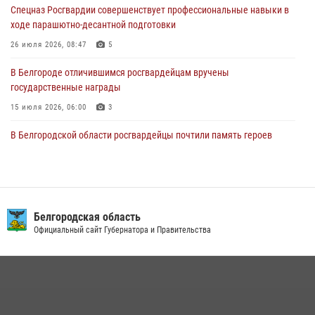
Спецназ Росгвардии совершенствует профессиональные навыки в
ходе парашютно-десантной подготовки
Подвиги героев‑росгвардейцев увековечили в новой музейной
экспозиции белгородского музея‑диорамы «Курская битва.
26 июля 2026, 08:47
5
Белгородское направление»
В Белгороде отличившимся росгвардейцам вручены
06 августа 2026, 12:05
3
государственные награды
15 июля 2026, 06:00
3
В Белгородской области росгвардейцы почтили память героев
Курской битвы в 83-ю годовщину Прохоровского сражения
12 июля 2026, 13:41
3
Сотрудник СОБР «Белогор» Росгвардии рассказал о физической
подготовке спецподразделения в эфире радио «России - Белгород»
Белгородская область
Официальный сайт Губернатора и Правительства
22 июля 2026, 14:36
Белгородские росгвардейцы задержали рецидивиста за попытку
кражи из магазина
14 июля 2026, 07:13