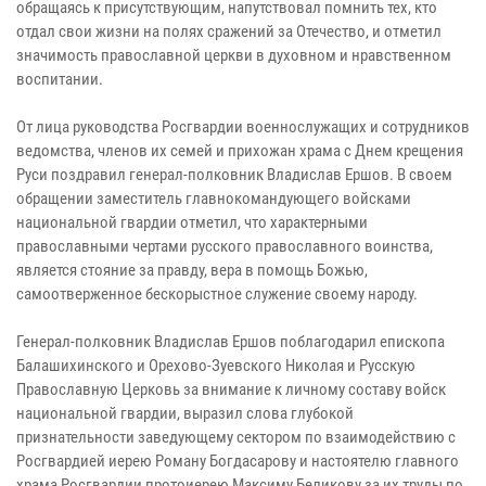
обращаясь к присутствующим, напутствовал помнить тех, кто
отдал свои жизни на полях сражений за Отечество, и отметил
значимость православной церкви в духовном и нравственном
воспитании.
От лица руководства Росгвардии военнослужащих и сотрудников
ведомства, членов их семей и прихожан храма с Днем крещения
Руси поздравил генерал-полковник Владислав Ершов. В своем
обращении заместитель главнокомандующего войсками
национальной гвардии отметил, что характерными
православными чертами русского православного воинства,
является стояние за правду, вера в помощь Божью,
самоотверженное бескорыстное служение своему народу.
Генерал-полковник Владислав Ершов поблагодарил епископа
Балашихинского и Орехово-Зуевского Николая и Русскую
Православную Церковь за внимание к личному составу войск
национальной гвардии, выразил слова глубокой
признательности заведующему сектором по взаимодействию с
Росгвардией иерею Роману Богдасарову и настоятелю главного
храма Росгвардии протоиерею Максиму Беликову за их труды по