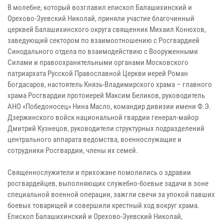
В молебне, который возглавил епископ Балашихинский и
Орехово-Зуевский Николай, приняли участие благочинный
церквей Балашихинского округа священник Михаил Конюхов,
заведующий сектором по взаимоотношению с Росгвардией
Синодального отдела по взаимодействию с Вооруженными
Силами и правоохранительными органами Московского
патриархата Русской Православной Церкви иерей Роман
Богдасаров, настоятель Князь-Владимирского храма – главного
храма Росгвардии протоиерей Максим Беликов, руководитель
АНО «Победоносец» Нина Масло, командир дивизии имени Ф.Э.
Дзержинского войск национальной гвардии генерал-майор
Дмитрий Кузнецов, руководители структурных подразделений
центрального аппарата ведомства, военнослужащие и
сотрудники Росгвардии, члены их семей.
Священнослужители и прихожане помолились о здравии
росгвардейцев, выполняющих служебно-боевые задачи в зоне
специальной военной операции, зажгли свечи за упокой павших
боевых товарищей и совершили крестный ход вокруг храма.
Епископ Балашихинский и Орехово-Зуевский Николай,