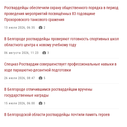
Росгвардейцы обеспечили охрану общественного порядка в период
В Белгородской области продолжаются межведомственные
проведения мероприятий посвящённых 83 годовщине
проверки объектов образования с участием Росгвардии к новому
Прохоровского танкового сражения
учебному году
13 июля 2026, 06:35
2
07 августа 2026, 16:08
6
В Белгороде росгвардейцы проверяют готовность спортивных школ
Руководитель управления вневедомственной охраны Росгвардии
областного центра к новому учебному году
по Белгородской области принял участие во Всероссийском
совещании-семинаре в Нижнем Новгороде (видео)
06 августа 2026, 11:23
3
07 августа 2026, 15:42
8
1
Спецназ Росгвардии совершенствует профессиональные навыки в
ходе парашютно-десантной подготовки
В Алексеевском округе росгвардейцы пресекли условное
проникновение в детский лагерь «Солнышко»
26 июля 2026, 08:47
5
07 августа 2026, 07:39
1
В Белгороде отличившимся росгвардейцам вручены
государственные награды
15 июля 2026, 06:00
3
В Белгородской области росгвардейцы почтили память героев
Курской битвы в 83-ю годовщину Прохоровского сражения