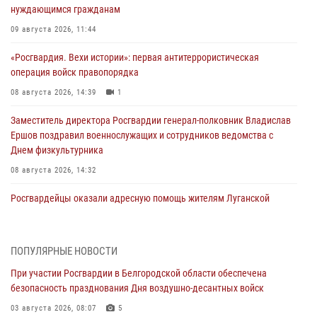
нуждающимся гражданам
09 августа 2026, 11:44
«Росгвардия. Вехи истории»: первая антитеррористическая
операция войск правопорядка
08 августа 2026, 14:39
1
Заместитель директора Росгвардии генерал-полковник Владислав
Ершов поздравил военнослужащих и сотрудников ведомства с
Днем физкультурника
08 августа 2026, 14:32
Росгвардейцы оказали адресную помощь жителям Луганской
Народной Республики
07 августа 2026, 16:37
ПОПУЛЯРНЫЕ НОВОСТИ
Генерал-полковник Олег Плохой поздравил специалистов
При участии Росгвардии в Белгородской области обеспечена
организационно-штатных подразделений Росгвардии с
безопасность празднования Дня воздушно-десантных войск
профессиональным праздником
03 августа 2026, 08:07
5
07 августа 2026, 16:32