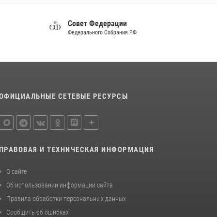
Белгород»
22 июля 2026, 14:36
Совет Федерации
Федерального Собрания РФ
В Белгороде росгвардейцы приняли участие
в круглом столе с представителем
Российского общества «Знание»
17 июля 2026, 07:10
Белгородские росгвардейцы задержали
ОФИЦИАЛЬНЫЕ СЕТЕВЫЕ РЕСУРСЫ
рецидивиста за попытку кражи из магазина
14 июля 2026, 07:13
ПРАВОВАЯ И ТЕХНИЧЕСКАЯ ИНФОРМАЦИЯ
О сайте
Об использовании информации сайта
Правила обработки персональных данных
Сообщить об ошибках