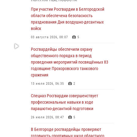
пресекли условное проникновение в детский
лагерь «Солнышко»
При участии Росгвардии в Белгородской
области обеспечена безопасность
07 августа 2026, 07:39
1
празднования Дня воздушно-десантных
Белгородским радиослушателям рассказали
войск
о роли физической культуры в жизни
03 августа 2026, 08:07
5
росгвардейцев
Росгвардейцы обеспечили охрану
07 августа 2026, 06:19
общественного порядка в период
Подвиги героев‑росгвардейцев увековечили
проведения мероприятий посвящённых 83
в новой музейной экспозиции белгородского
годовщине Прохоровского танкового
музея‑диорамы «Курская битва.
сражения
Белгородское направление»
13 июля 2026, 06:35
2
06 августа 2026, 12:05
3
Спецназ Росгвардии совершенствует
В Белгороде росгвардейцы проверяют
профессиональные навыки в ходе
готовность спортивных школ областного
парашютно-десантной подготовки
центра к новому учебному году
26 июля 2026, 08:47
5
06 августа 2026, 11:23
3
В Белгороде росгвардейцы проверяют
Росгвардия обеспечила общественную
готовность спортивных школ областного