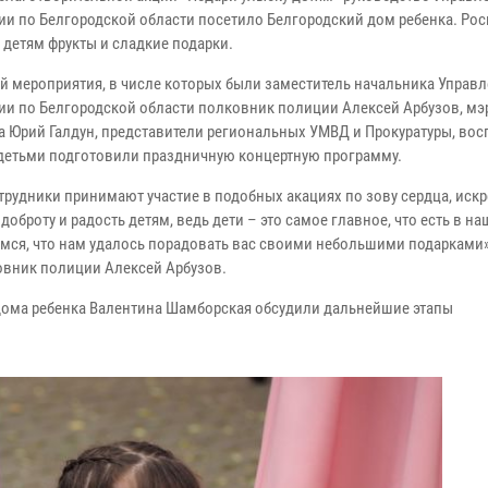
ии по Белгородской области посетило Белгородский дом ребенка. Ро
 детям фрукты и сладкие подарки.
ей мероприятия, в числе которых были заместитель начальника Управ
ии по Белгородской области полковник полиции Алексей Арбузов, мэ
а Юрий Галдун, представители региональных УМВД и Прокуратуры, вос
 детьми подготовили праздничную концертную программу.
трудники принимают участие в подобных акациях по зову сердца, иск
доброту и радость детям, ведь дети – это самое главное, что есть в н
мся, что нам удалось порадовать вас своими небольшими подарками»,
овник полиции Алексей Арбузов.
дома ребенка Валентина Шамборская обсудили дальнейшие этапы