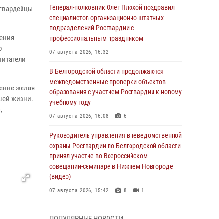
Генерал-полковник Олег Плохой поздравил
сгвардейцы
специалистов организационно-штатных
подразделений Росгвардии с
ления
профессиональным праздником
р
07 августа 2026, 16:32
питатели
В Белгородской области продолжаются
межведомственные проверки объектов
ренне желая
образования с участием Росгвардии к новому
ашей жизни.
учебному году
 -
07 августа 2026, 16:08
6
Руководитель управления вневедомственной
охраны Росгвардии по Белгородской области
принял участие во Всероссийском
совещании-семинаре в Нижнем Новгороде
(видео)
07 августа 2026, 15:42
8
1
В Алексеевском округе росгвардейцы
ПОПУЛЯРНЫЕ НОВОСТИ