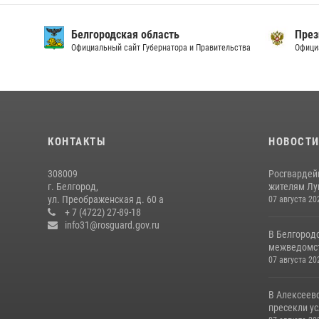
Белгородская область
През
Официальный сайт Губернатора и Правительства
Офици
КОНТАКТЫ
НОВОСТ
308009
Росгвардей
г. Белгород,
жителям Лу
ул. Преображенская д. 60 а
07 августа 20
+ 7 (4722) 27-89-18
info31@rosguard.gov.ru
В Белгород
межведомст
07 августа 20
В Алексеев
пресекли ус