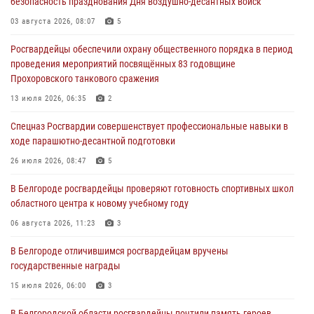
безопасность празднования Дня воздушно-десантных войск
Подвиги героев‑росгвардейцев увековечили в новой музейной
экспозиции белгородского музея‑диорамы «Курская битва.
03 августа 2026, 08:07
5
Белгородское направление»
Росгвардейцы обеспечили охрану общественного порядка в период
06 августа 2026, 12:05
3
проведения мероприятий посвящённых 83 годовщине
Прохоровского танкового сражения
В Белгороде росгвардейцы проверяют готовность спортивных школ
областного центра к новому учебному году
13 июля 2026, 06:35
2
06 августа 2026, 11:23
3
Спецназ Росгвардии совершенствует профессиональные навыки в
ходе парашютно-десантной подготовки
Росгвардия обеспечила общественную безопасность празднования
83-й годовщины освобождения г. Белгорода от немецко -
26 июля 2026, 08:47
5
фашистких захватчиков
В Белгороде росгвардейцы проверяют готовность спортивных школ
06 августа 2026, 06:54
3
областного центра к новому учебному году
Офицеры Росгвардии и ветераны войск правопорядка почтили
06 августа 2026, 11:23
3
память генерала армии Ивана Кирилловича Яковлева
В Белгороде отличившимся росгвардейцам вручены
05 августа 2026, 17:12
2
государственные награды
15 июля 2026, 06:00
3
В Белгородской области росгвардейцы почтили память героев