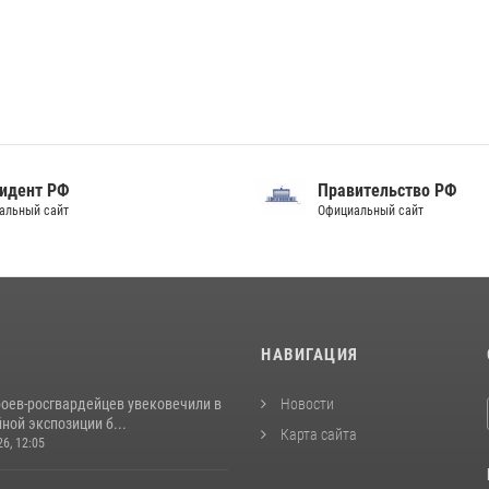
идент РФ
Правительство РФ
альный сайт
Официальный сайт
И
НАВИГАЦИЯ
роев‑росгвардейцев увековечили в
Новости
ной экспозиции б...
Карта сайта
26, 12:05