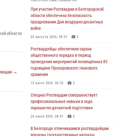
годовщине освобождения Белгорода от
немецко ‑фашистских захватчиков
При участии Росгвардии в Белгородской
области обеспечена безопасность
05 августа 2026, 08:34
4
празднования Дня воздушно-десантных
Росгвардия призывает белгородских
войск
кой области
владельцев оружия не затягивать с
03 августа 2026, 08:07
5
перерегистрацией
Росгвардейцы обеспечили охрану
05 августа 2026, 05:01
общественного порядка в период
Росгвардейцы спасли раненого при атаке
проведения мероприятий посвящённых 83
FPV-дрона ВСУ жителя белгородского
годовщине Прохоровского танкового
ующая →
приграничья
сражения
04 августа 2026, 10:43
1
13 июля 2026, 06:35
2
За неделю белгородские росгвардейцы
Спецназ Росгвардии совершенствует
пресекли свыше 130 правонарушений
профессиональные навыки в ходе
парашютно-десантной подготовки
04 августа 2026, 06:03
26 июля 2026, 08:47
5
Сотрудники Росгвардии задержали
подозреваемую в краже товаров из
В Белгороде отличившимся росгвардейцам
гипермаркета в Белгороде
вручены государственные награды