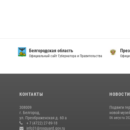
Белгородская область
През
Официальный сайт Губернатора и Правительства
Офици
КОНТАКТЫ
НОВОСТ
308009
Подвиги ге
г. Белгород,
новой музей
ул. Преображенская д. 60 а
06 августа 20
+ 7 (4722) 27-89-18
info31@rosguard.gov.ru