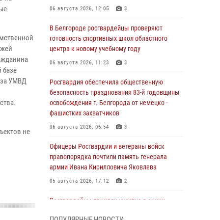
ные
06 августа 2026, 12:05
3
В Белгороде росгвардейцы проверяют
омственной
готовность спортивных школ областного
ажей
центра к новому учебному году
ражданина
06 августа 2026, 11:23
3
 базе
 за УМВД
Росгвардия обеспечила общественную
безопасность празднования 83-й годовщины
ства.
освобождения г. Белгорода от немецко -
фашистких захватчиков
06 августа 2026, 06:54
3
ъектов не
Офицеры Росгвардии и ветераны войск
правопорядка почтили память генерала
армии Ивана Кирилловича Яковлева
05 августа 2026, 17:12
2
Росгвардейцы приняли участие в акции
«Волна памяти», посвящённой 83‑й
ПОПУЛЯРНЫЕ НОВОСТИ