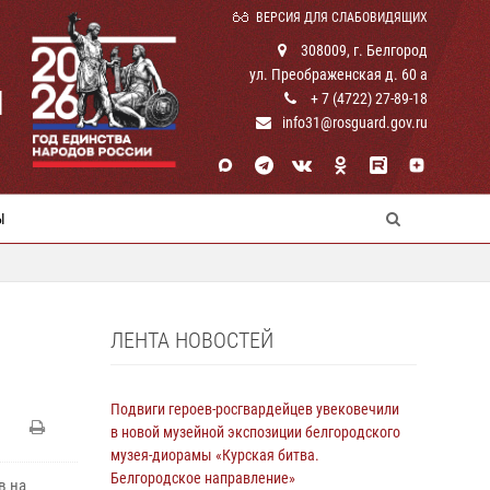
ВЕРСИЯ ДЛЯ СЛАБОВИДЯЩИХ
308009, г. Белгород
ул. Преображенская д. 60 а
И
+ 7 (4722) 27-89-18
info31@rosguard.gov.ru
Ы
ЛЕНТА НОВОСТЕЙ
Подвиги героев‑росгвардейцев увековечили
в новой музейной экспозиции белгородского
музея‑диорамы «Курская битва.
Белгородское направление»
в на