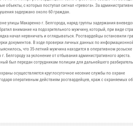
ые объекты, с которых поступал сигнал «тревога». За административ
ушения задержано около 60 граждан.
айоне улицы Макаренко г. Белгорода, наряд группы задержания вневед
братил внимание на подозрительного мужчину, который, при виде стр
ядка начал нервничать и оглядываться. Росгвардейцы остановили г
ерки документов. В ходе проверки личных данных по информационной
выяснилось, что 35-летний мужчина находится в оперативном розыске
 г. Белгороду за уклонение от отбывания административного ареста.
ный был передан сотрудникам полиции для дальнейшего разбиратель
храны осуществляется круглосуточное несение службы по охране
годаря оперативным действиям росгвардейцев, краж c охраняемых об