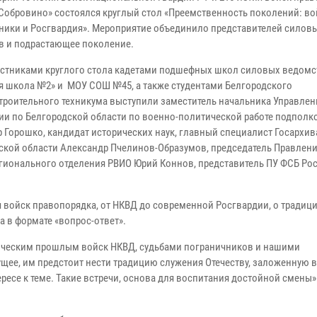
«Собровино» состоялся круглый стол «Преемственность поколений: во
ники и Росгвардия». Мероприятие объединило представителей силовых
в и подрастающее поколение.
астниками круглого стола кадетами подшефных школ силовых ведом
я школа №2» и МОУ СОШ №45, а также студентами Белгородского
роительного техникума выступили заместитель начальника Управлен
ии по Белгородской области по военно-политической работе подполк
 Горошко, кандидат исторических наук, главный специалист Госархив
ской области Александр Пчелинов-Образумов, председатель Правлен
егионального отделения РВИО Юрий Коннов, представитель ПУ ФСБ Ро
я войск правопорядка, от НКВД до современной Росгвардии, о традици
а в формате «вопрос-ответ».
оическим прошлым войск НКВД, судьбами пограничников и нашими
щее, им предстоит нести традицию служения Отечеству, заложенную 
ересе к теме. Такие встречи, основа для воспитания достойной смены»