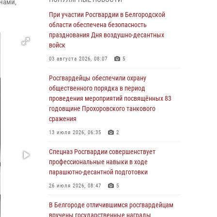
годовщине освобождения Белгорода от
нами,
немецко ‑фашистских захватчиков
При участии Росгвардии в Белгородской
области обеспечена безопасность
05 августа 2026, 08:34
4
празднования Дня воздушно-десантных
Росгвардия призывает белгородских
войск
владельцев оружия не затягивать с
03 августа 2026, 08:07
5
перерегистрацией
Росгвардейцы обеспечили охрану
05 августа 2026, 05:01
общественного порядка в период
Росгвардейцы спасли раненого при атаке
проведения мероприятий посвящённых 83
FPV-дрона ВСУ жителя белгородского
годовщине Прохоровского танкового
приграничья
сражения
04 августа 2026, 10:43
1
13 июля 2026, 06:35
2
За неделю белгородские росгвардейцы
Спецназ Росгвардии совершенствует
пресекли свыше 130 правонарушений
профессиональные навыки в ходе
парашютно-десантной подготовки
04 августа 2026, 06:03
26 июля 2026, 08:47
5
Сотрудники Росгвардии задержали
подозреваемую в краже товаров из
В Белгороде отличившимся росгвардейцам
гипермаркета в Белгороде
вручены государственные награды