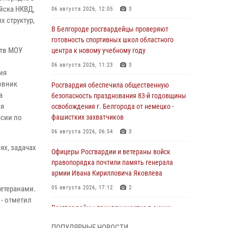
йска НКВД,
06 августа 2026, 12:05
3
 структур,
В Белгороде росгвардейцы проверяют
готовность спортивных школ областного
ств МОУ
центра к новому учебному году
06 августа 2026, 11:23
3
ия
овник
Росгвардия обеспечила общественную
а
безопасность празднования 83-й годовщины
ия
освобождения г. Белгорода от немецко -
ссии по
фашистких захватчиков
06 августа 2026, 06:54
3
ях, задачах
Офицеры Росгвардии и ветераны войск
правопорядка почтили память генерала
армии Ивана Кирилловича Яковлева
ветеранами.
05 августа 2026, 17:12
2
 - отметил
Росгвардейцы приняли участие в акции
«Волна памяти», посвящённой 83‑й
ПОПУЛЯРНЫЕ НОВОСТИ