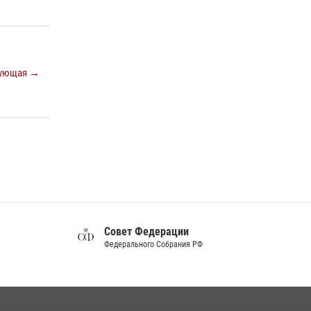
Белгород»
22 июля 2026, 14:36
Белгородский росгвардеец стал победителем
юбилейного чемпионата войск национальной
ующая →
гвардии Российской Федерации по боксу
07 июля 2026, 16:59
Росгвардейцы провели урок безопасности
для воспитанников Старооскольского
военно-патриотического клуба
10 июля 2026, 06:30
Совет Федерации
Федерального Собрания РФ