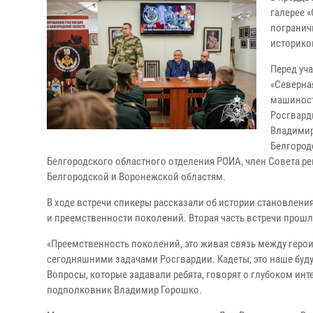
галерее 
погранич
историко
Перед уч
«Северна
машиност
Росгвард
Владимир
Белгород
Белгородского областного отделения РОИА, член Совета р
Белгородской и Воронежской областям.
В ходе встречи спикеры рассказали об истории становлени
и преемственности поколений. Вторая часть встречи прошл
«Преемственность поколений, это живая связь между гер
сегодняшними задачами Росгвардии. Кадеты, это наше буду
Вопросы, которые задавали ребята, говорят о глубоком инт
подполковник Владимир Горошко.