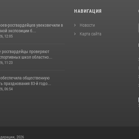
И
НАВИГАЦИЯ
роев‑росгвардейцев увековечили в
Новости
ной экспозиции б...
Карта сайта
26, 12:05
е росгвардейцы проверяют
спортивных школ областно...
26, 11:23
 обеспечила общественную
ь празднования 83-й годо...
26, 06:54
дерации, 2026