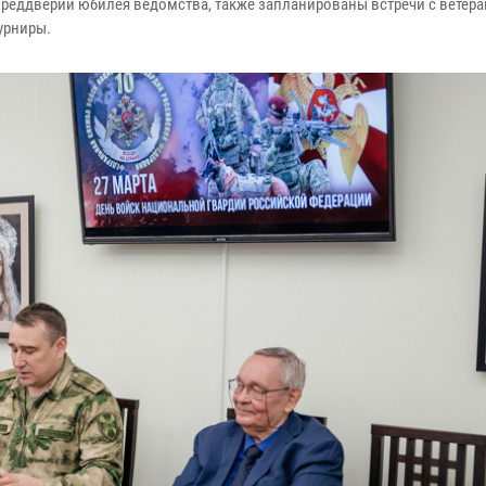
преддверии юбилея ведомства, также запланированы встречи с ветера
турниры.