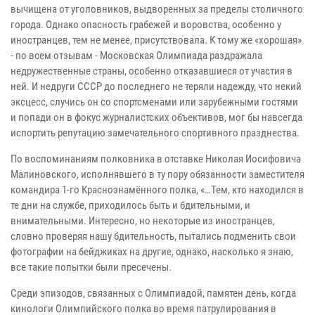
вычищена от уголовников, выдворенных за пределы столичного
города. Однако опасность грабежей и воровства, особенно у
иностранцев, тем не менее, присутствовала. К тому же «хорошая»
- по всем отзывам - Московская Олимпиада раздражала
недружественные страны, особенно отказавшиеся от участия в
ней. И недруги СССР до последнего не теряли надежду, что некий
эксцесс, случись он со спортсменами или зарубежными гостями
и попади он в фокус журналистских объективов, мог бы навсегда
испортить репутацию замечательного спортивного празднества.
По воспоминаниям полковника в отставке Николая Иосифовича
Малиновского, исполнявшего в ту пору обязанности заместителя
командира 1-го Краснознамённого полка, «…Тем, кто находился в
те дни на службе, приходилось быть и бдительными, и
внимательными. Интересно, но некоторые из иностранцев,
словно проверяя нашу бдительность, пытались подменить свои
фотографии на бейджиках на другие, однако, насколько я знаю,
все такие попытки были пресечены.
Среди эпизодов, связанных с Олимпиадой, памятен день, когда
кинологи Олимпийского полка во время патрулирования в