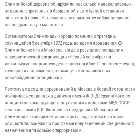
Олимпийской деревне обнаружили несколько малокалиберных
патронов, спрятанных в брошенной у автобусной остановки
сигаретной пачке. Натасканная на взрывчатку собака уверенно
нашла даже такую малость…»
Организаторы Олимпиады хорошо помнили о трагедии,
случившейся 5 сентября 1972 года, во время проведения ХХ
Олимпийских игр в Мюнхене, когда в результате нападения
террористической организации «Чёрный сентябрь» на
израильскую спортивную делегацию погибли 11 человек – судей,
тренеров и спортсменов, а также участвовавший в их
освобождении полицейский.
Поэтому во все дни соревнований в Москве в боевой готовности
находилась созданная в дивизии имени Ф.Э. Дзержинского по
инициативе командующего внутренними войсками МВД СССР
генерала армии И.К. Яковлева в преддверии Московской
Олимпиады экспериментальная рота, подготовка в которой
осуществлялась уже по программе подразделений специального
назначения для борьбы с терроризмом.