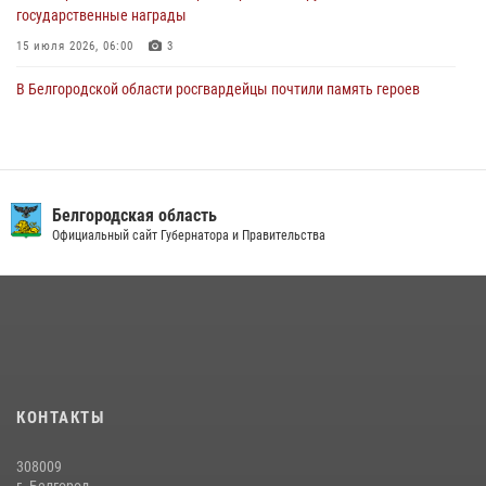
государственные награды
15 июля 2026, 06:00
3
В Белгородской области росгвардейцы почтили память героев
Курской битвы в 83-ю годовщину Прохоровского сражения
12 июля 2026, 13:41
3
В Белгороде инспектор ГИБДД провела с сотрудниками Росгвардии
беседу по профилактике аварийности
Белгородская область
Официальный сайт Губернатора и Правительства
09 июля 2026, 10:07
Сотрудник СОБР «Белогор» Росгвардии рассказал о физической
подготовке спецподразделения в эфире радио «России - Белгород»
22 июля 2026, 14:36
Белгородские росгвардейцы задержали рецидивиста за попытку
кражи из магазина
КОНТАКТЫ
14 июля 2026, 07:13
308009
В Белгороде росгвардейцы приняли участие в круглом столе с
г. Белгород,