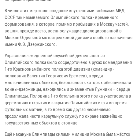
В числе этих мер стало создание внутренними войсками МВД
СССР так называемого Олимпийского полка - временного
формирования, в которое, помимо прибывших в Москву частей,
вошли, прежде всего, военнослужащие дислоцированной в
Москве Отдельной мотострелковой дивизии особого назначения
имени Ф.Э. Дзержинского.
Управление ежедневной служебной деятельностью
Олимпийского полка было сосредоточено в руках командования
1-го Краснознамённого полка этой дивизии (командир -
полковник Валентин Георгиевич Еремеев), а среди
многочисленных объектов, безопасность которых обеспечивали
воины-дзержинцы, находились и знаменитые Лужники – сердце
Олимпиады. Половина 1-го батальона этого полка участвовала в
церемониях открытия и закрытия Олимпийских игр и во время
футбольных матчей, в то время как другая несменяемо
продолжала нести караульную службу по охране важнейших
государственных объектов в столице.
Ещё накануне Олимпиады силами милиции Москва была жёстко