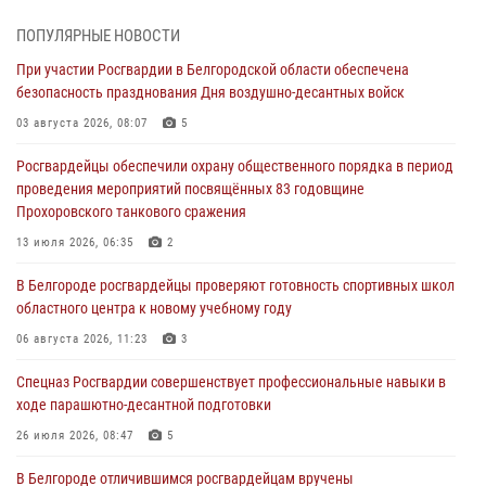
культуры в жизни росгвардейцев
ПОПУЛЯРНЫЕ НОВОСТИ
07 августа 2026, 06:19
При участии Росгвардии в Белгородской области обеспечена
безопасность празднования Дня воздушно-десантных войск
Подвиги героев‑росгвардейцев увековечили в новой музейной
экспозиции белгородского музея‑диорамы «Курская битва.
03 августа 2026, 08:07
5
Белгородское направление»
Росгвардейцы обеспечили охрану общественного порядка в период
06 августа 2026, 12:05
3
проведения мероприятий посвящённых 83 годовщине
Прохоровского танкового сражения
В Белгороде росгвардейцы проверяют готовность спортивных школ
областного центра к новому учебному году
13 июля 2026, 06:35
2
06 августа 2026, 11:23
3
В Белгороде росгвардейцы проверяют готовность спортивных школ
областного центра к новому учебному году
Росгвардия обеспечила общественную безопасность празднования
83-й годовщины освобождения г. Белгорода от немецко -
06 августа 2026, 11:23
3
фашистких захватчиков
Спецназ Росгвардии совершенствует профессиональные навыки в
06 августа 2026, 06:54
3
ходе парашютно-десантной подготовки
Офицеры Росгвардии и ветераны войск правопорядка почтили
26 июля 2026, 08:47
5
память генерала армии Ивана Кирилловича Яковлева
В Белгороде отличившимся росгвардейцам вручены
05 августа 2026, 17:12
2