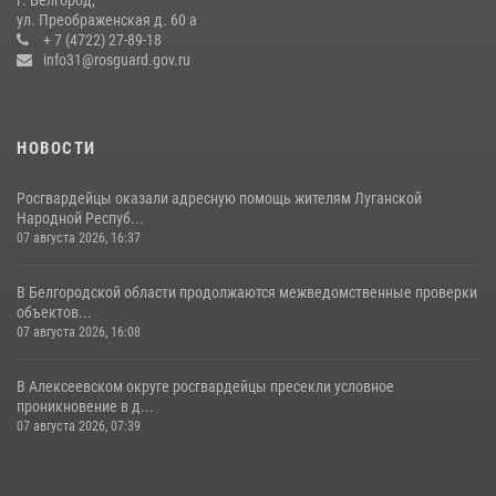
представителем Российского общества «Знание»
ул. Преображенская д. 60 а
+ 7 (4722) 27-89-18
17 июля 2026, 07:10
info31@rosguard.gov.ru
НОВОСТИ
Росгвардейцы оказали адресную помощь жителям Луганской
Народной Респуб...
07 августа 2026, 16:37
В Белгородской области продолжаются межведомственные проверки
объектов...
07 августа 2026, 16:08
В Алексеевском округе росгвардейцы пресекли условное
проникновение в д...
07 августа 2026, 07:39