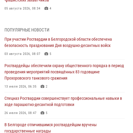
‑фашистских захватчиков
05 августа 2026, 08:34
4
Росгвардия призывает белгородских владельцев оружия не
затягивать с перерегистрацией
ПОПУЛЯРНЫЕ НОВОСТИ
05 августа 2026, 05:01
При участии Росгвардии в Белгородской области обеспечена
безопасность празднования Дня воздушно-десантных войск
Росгвардейцы спасли раненого при атаке FPV-дрона ВСУ жителя
белгородского приграничья
03 августа 2026, 08:07
5
04 августа 2026, 10:43
1
Росгвардейцы обеспечили охрану общественного порядка в период
проведения мероприятий посвящённых 83 годовщине
За неделю белгородские росгвардейцы пресекли свыше 130
Прохоровского танкового сражения
правонарушений
13 июля 2026, 06:35
2
04 августа 2026, 06:03
Спецназ Росгвардии совершенствует профессиональные навыки в
Сотрудники Росгвардии задержали подозреваемую в краже
ходе парашютно-десантной подготовки
товаров из гипермаркета в Белгороде
26 июля 2026, 08:47
5
03 августа 2026, 13:29
В Белгороде отличившимся росгвардейцам вручены
«Я расскажу вам о Герое»: история подполковника милиции в
государственные награды
отставке Виктора Хайрулика (видео)