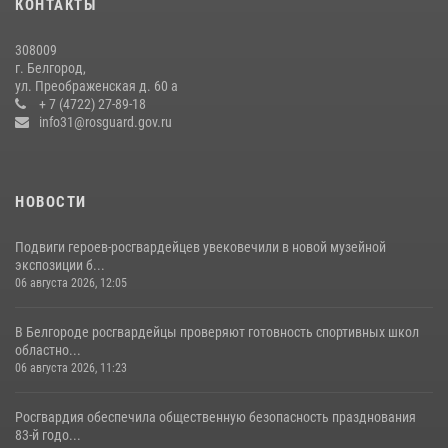
КОНТАКТЫ
боксу
07 июля 2026, 16:59
308009
г. Белгород,
Росгвардейцы провели урок безопасности для воспитанников
ул. Преображенская д. 60 а
Старооскольского военно-патриотического клуба
+ 7 (4722) 27-89-18
info31@rosguard.gov.ru
10 июля 2026, 06:30
НОВОСТИ
Подвиги героев‑росгвардейцев увековечили в новой музейной
экспозиции б...
06 августа 2026, 12:05
В Белгороде росгвардейцы проверяют готовность спортивных школ
областно...
06 августа 2026, 11:23
Росгвардия обеспечила общественную безопасность празднования
83-й годо...