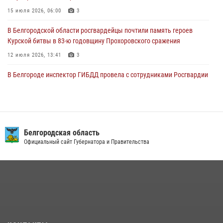
15 июля 2026, 06:00
3
03 августа 2026, 10:37
1
В Белгородской области росгвардейцы почтили память героев
Курской битвы в 83-ю годовщину Прохоровского сражения
12 июля 2026, 13:41
3
В Белгороде инспектор ГИБДД провела с сотрудниками Росгвардии
беседу по профилактике аварийности
09 июля 2026, 10:07
Сотрудник СОБР «Белогор» Росгвардии рассказал о физической
подготовке спецподразделения в эфире радио «России - Белгород»
Белгородская область
Официальный сайт Губернатора и Правительства
22 июля 2026, 14:36
В Белгороде росгвардейцы приняли участие в круглом столе с
представителем Российского общества «Знание»
17 июля 2026, 07:10
Белгородский росгвардеец стал победителем юбилейного
чемпионата войск национальной гвардии Российской Федерации по