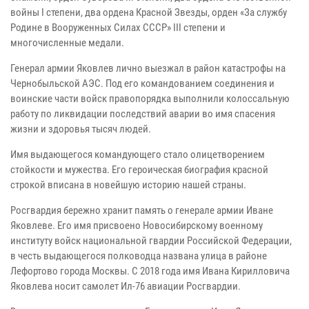
войны I степени, два ордена Красной Звезды, орден «За службу
Родине в Вооруженных Силах СССР» III степени и
многочисленные медали.
Генерал армии Яковлев лично выезжал в район катастрофы на
Чернобыльской АЭС. Под его командованием соединения и
воинские части войск правопорядка выполнили колоссальную
работу по ликвидации последствий аварии во имя спасения
жизни и здоровья тысяч людей.
Имя выдающегося командующего стало олицетворением
стойкости и мужества. Его героическая биография красной
строкой вписана в новейшую историю нашей страны.
Росгвардия бережно хранит память о генерале армии Иване
Яковлеве. Его имя присвоено Новосибирскому военному
институту войск национальной гвардии Российской Федерации,
в честь выдающегося полководца названа улица в районе
Лефортово города Москвы. С 2018 года имя Ивана Кирилловича
Яковлева носит самолет Ил-76 авиации Росгвардии.