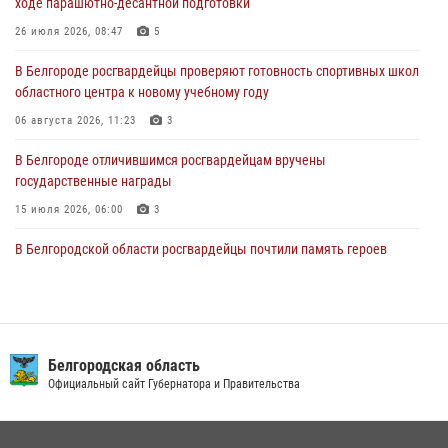
ходе парашютно-десантной подготовки
Росгвардия обеспечила общественную безопасность празднования
83-й годовщины освобождения г. Белгорода от немецко -
26 июля 2026, 08:47
5
фашистких захватчиков
В Белгороде росгвардейцы проверяют готовность спортивных школ
06 августа 2026, 06:54
3
областного центра к новому учебному году
Офицеры Росгвардии и ветераны войск правопорядка почтили
06 августа 2026, 11:23
3
память генерала армии Ивана Кирилловича Яковлева
В Белгороде отличившимся росгвардейцам вручены
05 августа 2026, 17:12
2
государственные награды
15 июля 2026, 06:00
3
В Белгородской области росгвардейцы почтили память героев
Курской битвы в 83-ю годовщину Прохоровского сражения
12 июля 2026, 13:41
3
В Белгороде инспектор ГИБДД провела с сотрудниками Росгвардии
беседу по профилактике аварийности
Белгородская область
Официальный сайт Губернатора и Правительства
09 июля 2026, 10:07
Сотрудник СОБР «Белогор» Росгвардии рассказал о физической
подготовке спецподразделения в эфире радио «России - Белгород»