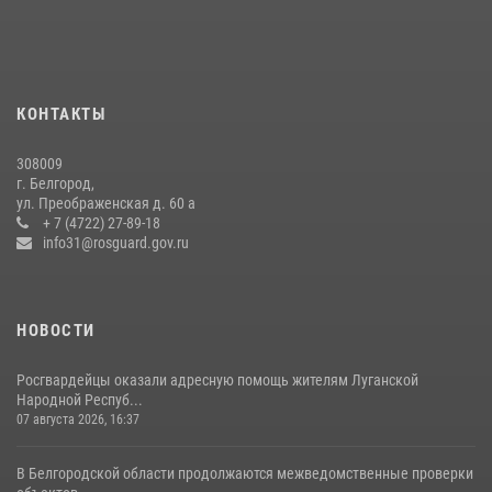
22 июля 2026, 14:36
В Белгороде росгвардейцы приняли участие в круглом столе с
представителем Российского общества «Знание»
КОНТАКТЫ
17 июля 2026, 07:10
308009
Белгородские росгвардейцы задержали рецидивиста за попытку
г. Белгород,
кражи из магазина
ул. Преображенская д. 60 а
+ 7 (4722) 27-89-18
14 июля 2026, 07:13
info31@rosguard.gov.ru
НОВОСТИ
Росгвардейцы оказали адресную помощь жителям Луганской
Народной Респуб...
07 августа 2026, 16:37
В Белгородской области продолжаются межведомственные проверки