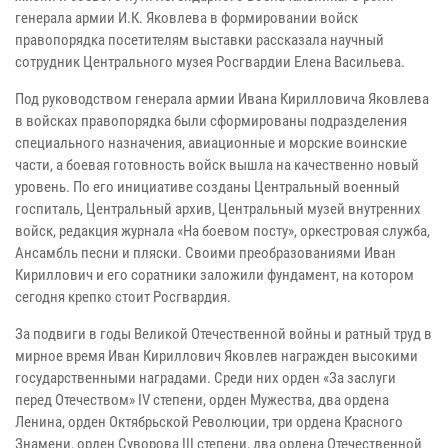
генерала армии И.К. Яковлева в формировании войск
правопорядка посетителям выставки рассказала научный
сотрудник Центрального музея Росгвардии Елена Васильева.
Под руководством генерала армии Ивана Кирилловича Яковлева
в войсках правопорядка были сформированы подразделения
специального назначения, авиационные и морские воинские
части, а боевая готовность войск вышла на качественно новый
уровень. По его инициативе созданы Центральный военный
госпиталь, Центральный архив, Центральный музей внутренних
войск, редакция журнала «На боевом посту», оркестровая служба,
Ансамбль песни и пляски. Своими преобразованиями Иван
Кириллович и его соратники заложили фундамент, на котором
сегодня крепко стоит Росгвардия.
За подвиги в годы Великой Отечественной войны и ратный труд в
мирное время Иван Кириллович Яковлев награжден высокими
государственными наградами. Среди них орден «За заслуги
перед Отечеством» IV степени, орден Мужества, два ордена
Ленина, орден Октябрьской Революции, три ордена Красного
Знамени, орден Суворова III степени, два ордена Отечественной