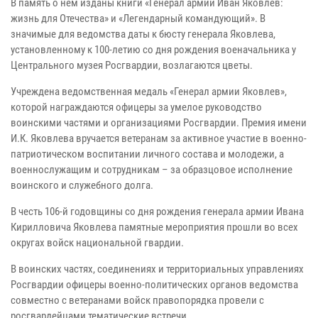
В память о нем изданы книги «Генерал армии Иван Яковлев:
жизнь для Отечества» и «Легендарный командующий». В
значимые для ведомства даты к бюсту генерала Яковлева,
установленному к 100-летию со дня рождения военачальника у
Центрального музея Росгвардии, возлагаются цветы.
Учреждена ведомственная медаль «Генерал армии Яковлев»,
которой награждаются офицеры за умелое руководство
воинскими частями и организациями Росгвардии. Премия имени
И.К. Яковлева вручается ветеранам за активное участие в военно-
патриотическом воспитании личного состава и молодежи, а
военнослужащим и сотрудникам – за образцовое исполнение
воинского и служебного долга.
В честь 106-й годовщины со дня рождения генерала армии Ивана
Кирилловича Яковлева памятные мероприятия прошли во всех
округах войск национальной гвардии.
В воинских частях, соединениях и территориальных управлениях
Росгвардии офицеры военно-политических органов ведомства
совместно с ветеранами войск правопорядка провели с
росгвардейцами тематические встречи.