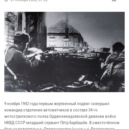
9 ноября 1942 года первым жертвенный подвиг совершил
командир отделения автоматчиков в составе 34-го
мотострелкового полка Орджоникидзевской дивизии войск
НКВД СССР младший сержант Пётр Барбашёв. В ожесточённом
бою на подступах к г. Орджоникидзе (ныне – г. Владикавказ,