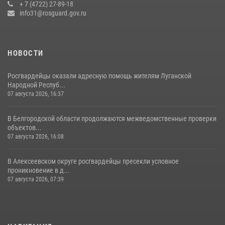
+ 7 (4722) 27-89-18
14 июля 2026, 07:13
info31@rosguard.gov.ru
НОВОСТИ
Росгвардейцы оказали адресную помощь жителям Луганской
Народной Респуб...
07 августа 2026, 16:37
В Белгородской области продолжаются межведомственные проверки
объектов...
07 августа 2026, 16:08
В Алексеевском округе росгвардейцы пресекли условное
проникновение в д...
07 августа 2026, 07:39