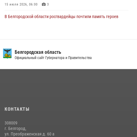
15 июля 2026, 06:00
3
В Белгородской области росгвардейцы почтили память героев
Курской битвы в 83-ю годовщину Прохоровского сражения
12 июля 2026, 13:41
3
В Белгороде инспектор ГИБДД провела с сотрудниками Росгвардии
беседу по профилактике аварийности
Белгородская область
Официальный сайт Губернатора и Правительства
09 июля 2026, 10:07
Сотрудник СОБР «Белогор» Росгвардии рассказал о физической
подготовке спецподразделения в эфире радио «России - Белгород»
22 июля 2026, 14:36
В Белгороде росгвардейцы приняли участие в круглом столе с
представителем Российского общества «Знание»
КОНТАКТЫ
17 июля 2026, 07:10
308009
Белгородские росгвардейцы задержали рецидивиста за попытку
г. Белгород,
кражи из магазина
ул. Преображенская д. 60 а