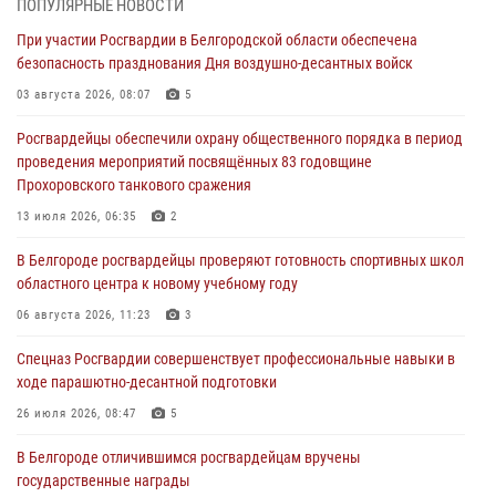
ПОПУЛЯРНЫЕ НОВОСТИ
07 августа 2026, 06:19
При участии Росгвардии в Белгородской области обеспечена
безопасность празднования Дня воздушно-десантных войск
Подвиги героев‑росгвардейцев увековечили в новой музейной
экспозиции белгородского музея‑диорамы «Курская битва.
03 августа 2026, 08:07
5
Белгородское направление»
Росгвардейцы обеспечили охрану общественного порядка в период
06 августа 2026, 12:05
3
проведения мероприятий посвящённых 83 годовщине
Прохоровского танкового сражения
В Белгороде росгвардейцы проверяют готовность спортивных школ
областного центра к новому учебному году
13 июля 2026, 06:35
2
06 августа 2026, 11:23
3
В Белгороде росгвардейцы проверяют готовность спортивных школ
областного центра к новому учебному году
Росгвардия обеспечила общественную безопасность празднования
83-й годовщины освобождения г. Белгорода от немецко -
06 августа 2026, 11:23
3
фашистких захватчиков
Спецназ Росгвардии совершенствует профессиональные навыки в
06 августа 2026, 06:54
3
ходе парашютно-десантной подготовки
Офицеры Росгвардии и ветераны войск правопорядка почтили
26 июля 2026, 08:47
5
память генерала армии Ивана Кирилловича Яковлева
В Белгороде отличившимся росгвардейцам вручены
05 августа 2026, 17:12
2
государственные награды