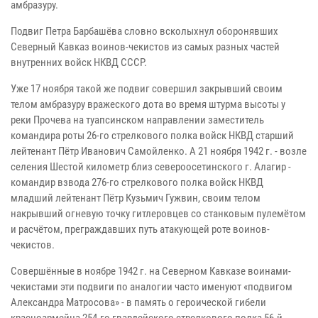
амбразуру.
Подвиг Петра Барбашёва словно всколыхнул оборонявших
Северный Кавказ воинов-чекистов из самых разных частей
внутренних войск НКВД СССР.
Уже 17 ноября такой же подвиг совершил закрывший своим
телом амбразуру вражеского дота во время штурма высоты у
реки Прочева на туапсинском направлении заместитель
командира роты 26-го стрелкового полка войск НКВД старший
лейтенант Пётр Иванович Самойленко. А 21 ноября 1942 г. - возле
селения Шестой километр близ североосетинского г. Алагир -
командир взвода 276-го стрелкового полка войск НКВД
младший лейтенант Пётр Кузьмич Гужвин, своим телом
накрывший огневую точку гитлеровцев со станковым пулемётом
и расчётом, преграждавших путь атакующей роте воинов-
чекистов.
Совершённые в ноябре 1942 г. на Северном Кавказе воинами-
чекистами эти подвиги по аналогии часто именуют «подвигом
Александра Матросова» - в память о героической гибели
красноармейца 254-го гвардейского стрелкового полка 56-й