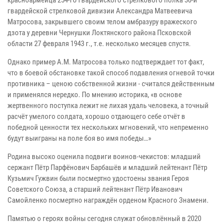
гвардейской стрелковой дивизии Александра Матвеевича
Матросова, закрывшего своим телом амбразуру вражеского
дзота у деревни Чернушки Локтянского района Псковской
области 27 февраля 1943 г., т.е. несколько месяцев спустя.
Однако пример А.М. Матросова только подтверждает тот факт,
что в боевой обстановке такой способ подавления огневой точки
противника – ценою собственной жизни - считался действенным
и применялся нередко. По мнению историка, «в основе
жертвенного поступка лежит не лихая удаль человека, а точный
расчёт умелого солдата, хорошо отдающего себе отчёт в
победной ценности тех нескольких мгновений, что непременно
будут выиграны на поле боя во имя победы…»
Родина высоко оценила подвиги воинов-чекистов: младший
сержант Пётр Парфёнович Барбашёв и младший лейтенант Пётр
Кузьмич Гужвин были посмертно удостоены звания Героя
Советского Союза, а старший лейтенант Пётр Иванович
Самойленко посмертно награждён орденом Красного Знамени.
Памятью о героях войны сегодня служат обновлённый в 2020