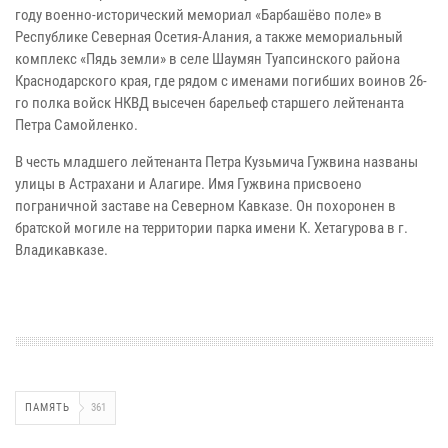
году военно-исторический мемориал «Барбашёво поле» в
Республике Северная Осетия-Алания, а также мемориальный
комплекс «Пядь земли» в селе Шаумян Туапсинского района
Краснодарского края, где рядом с именами погибших воинов 26-
го полка войск НКВД высечен барельеф старшего лейтенанта
Петра Самойленко.
В честь младшего лейтенанта Петра Кузьмича Гужвина названы
улицы в Астрахани и Алагире. Имя Гужвина присвоено
пограничной заставе на Северном Кавказе. Он похоронен в
братской могиле на территории парка имени К. Хетагурова в г.
Владикавказе.
ПАМЯТЬ
361