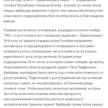
столица Республики Северная Осетия - Алания) он своим телом
закрыл амбразуру вражеского дзота, тем самым обеспечив успех
атаки своего подразделения близ посёлка Гизель в Пригородном
районе.
Отражая наступление гитлеровцев, вышедших в начале ноября
1942 г. к восточным и юго-западным окраинам г. Орджоникидзе,
34-й полк по приказу комдива утром 9 ноября предпринял
контратаку и в ходе двухдневного непрерывного боя сумел
повернуть вспять гитлеровские части и выбить их из хорошо
укреплённого узла сопротивления. Во время атаки
подразделение 34-го полка, в котором служил сибиряк, уроженец
Новосибирской области младший сержант Пётр Парфёнович
Барбашёв, вынуждено было залечь под огнём расположенного в
дзоте пулемёта. Подползший к дзоту Барбашёв метнул в немцев
несколько гранат, но они разорвались, не причинив вреда
огневой точке. Чтобы выиграть несколько мгновений, которые
могли бы позволить воинам-чекистам преодолеть
простреливаемый пулемётом участок и ворваться в
неприятельские траншеи сержант Барбашёв своим телом закрыл