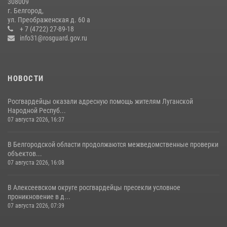
308009
Белгородские росгвардейцы задержали рецидивиста за попытку
г. Белгород,
кражи из магазина
ул. Преображенская д. 60 а
+ 7 (4722) 27-89-18
14 июля 2026, 07:13
info31@rosguard.gov.ru
НОВОСТИ
Росгвардейцы оказали адресную помощь жителям Луганской
Народной Респуб...
07 августа 2026, 16:37
В Белгородской области продолжаются межведомственные проверки
объектов...
07 августа 2026, 16:08
В Алексеевском округе росгвардейцы пресекли условное
проникновение в д...
07 августа 2026, 07:39