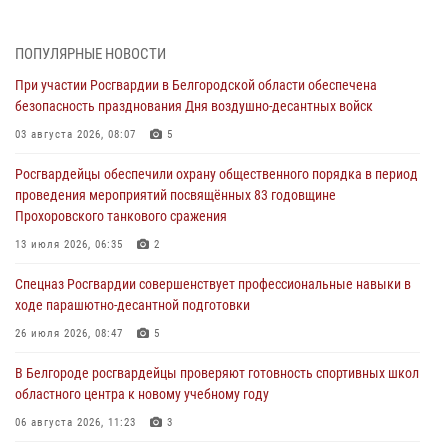
Белгородским радиослушателям рассказали о роли физической
культуры в жизни росгвардейцев
ПОПУЛЯРНЫЕ НОВОСТИ
07 августа 2026, 06:19
При участии Росгвардии в Белгородской области обеспечена
безопасность празднования Дня воздушно-десантных войск
Подвиги героев‑росгвардейцев увековечили в новой музейной
экспозиции белгородского музея‑диорамы «Курская битва.
03 августа 2026, 08:07
5
Белгородское направление»
Росгвардейцы обеспечили охрану общественного порядка в период
06 августа 2026, 12:05
3
проведения мероприятий посвящённых 83 годовщине
Прохоровского танкового сражения
В Белгороде росгвардейцы проверяют готовность спортивных школ
областного центра к новому учебному году
13 июля 2026, 06:35
2
06 августа 2026, 11:23
3
Спецназ Росгвардии совершенствует профессиональные навыки в
ходе парашютно-десантной подготовки
Росгвардия обеспечила общественную безопасность празднования
83-й годовщины освобождения г. Белгорода от немецко -
26 июля 2026, 08:47
5
фашистких захватчиков
В Белгороде росгвардейцы проверяют готовность спортивных школ
06 августа 2026, 06:54
3
областного центра к новому учебному году
Офицеры Росгвардии и ветераны войск правопорядка почтили
06 августа 2026, 11:23
3
память генерала армии Ивана Кирилловича Яковлева