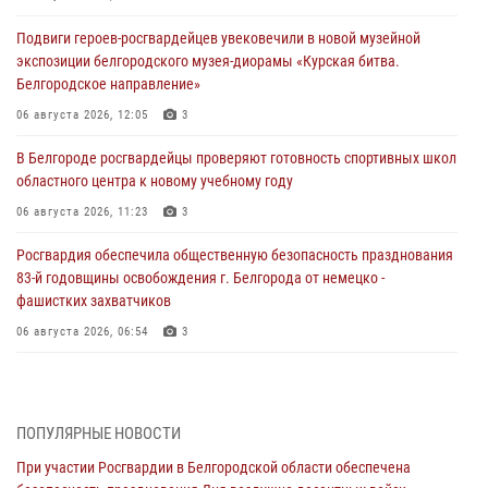
Подвиги героев‑росгвардейцев увековечили в новой музейной
экспозиции белгородского музея‑диорамы «Курская битва.
Белгородское направление»
06 августа 2026, 12:05
3
В Белгороде росгвардейцы проверяют готовность спортивных школ
областного центра к новому учебному году
06 августа 2026, 11:23
3
Росгвардия обеспечила общественную безопасность празднования
83-й годовщины освобождения г. Белгорода от немецко -
фашистких захватчиков
06 августа 2026, 06:54
3
Офицеры Росгвардии и ветераны войск правопорядка почтили
память генерала армии Ивана Кирилловича Яковлева
05 августа 2026, 17:12
2
ПОПУЛЯРНЫЕ НОВОСТИ
При участии Росгвардии в Белгородской области обеспечена
Росгвардейцы приняли участие в акции «Волна памяти»,