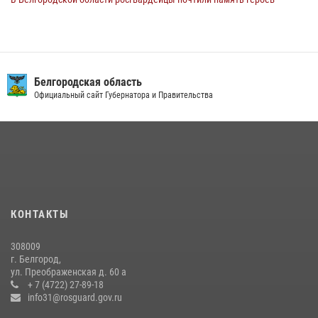
Курской битвы в 83-ю годовщину Прохоровского сражения
12 июля 2026, 13:41
3
В Белгороде инспектор ГИБДД провела с сотрудниками Росгвардии
беседу по профилактике аварийности
Белгородская область
Официальный сайт Губернатора и Правительства
09 июля 2026, 10:07
Сотрудник СОБР «Белогор» Росгвардии рассказал о физической
подготовке спецподразделения в эфире радио «России - Белгород»
22 июля 2026, 14:36
В Белгороде росгвардейцы приняли участие в круглом столе с
представителем Российского общества «Знание»
КОНТАКТЫ
17 июля 2026, 07:10
308009
Белгородский росгвардеец стал победителем юбилейного
г. Белгород,
чемпионата войск национальной гвардии Российской Федерации по
ул. Преображенская д. 60 а
боксу
+ 7 (4722) 27-89-18
info31@rosguard.gov.ru
07 июля 2026, 16:59