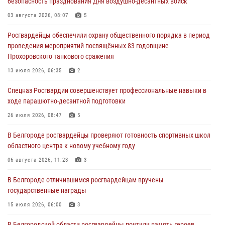
безопасность празднования Дня воздушно-десантных войск
посвящённой 83‑й годовщине освобождения Белгорода от немецко
‑фашистских захватчиков
03 августа 2026, 08:07
5
05 августа 2026, 08:34
4
Росгвардейцы обеспечили охрану общественного порядка в период
проведения мероприятий посвящённых 83 годовщине
Росгвардия призывает белгородских владельцев оружия не
Прохоровского танкового сражения
затягивать с перерегистрацией
13 июля 2026, 06:35
2
05 августа 2026, 05:01
Спецназ Росгвардии совершенствует профессиональные навыки в
Росгвардейцы спасли раненого при атаке FPV-дрона ВСУ жителя
ходе парашютно-десантной подготовки
белгородского приграничья
26 июля 2026, 08:47
5
04 августа 2026, 10:43
1
В Белгороде росгвардейцы проверяют готовность спортивных школ
За неделю белгородские росгвардейцы пресекли свыше 130
областного центра к новому учебному году
правонарушений
06 августа 2026, 11:23
3
04 августа 2026, 06:03
В Белгороде отличившимся росгвардейцам вручены
государственные награды
15 июля 2026, 06:00
3
В Белгородской области росгвардейцы почтили память героев