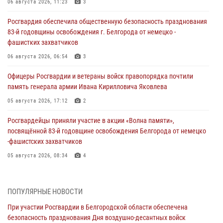
06 августа 2026, 11:23
3
Росгвардия обеспечила общественную безопасность празднования
83-й годовщины освобождения г. Белгорода от немецко -
фашистких захватчиков
06 августа 2026, 06:54
3
Офицеры Росгвардии и ветераны войск правопорядка почтили
память генерала армии Ивана Кирилловича Яковлева
05 августа 2026, 17:12
2
Росгвардейцы приняли участие в акции «Волна памяти»,
посвящённой 83‑й годовщине освобождения Белгорода от немецко
‑фашистских захватчиков
05 августа 2026, 08:34
4
Росгвардия призывает белгородских владельцев оружия не
затягивать с перерегистрацией
ПОПУЛЯРНЫЕ НОВОСТИ
05 августа 2026, 05:01
При участии Росгвардии в Белгородской области обеспечена
безопасность празднования Дня воздушно-десантных войск
Росгвардейцы спасли раненого при атаке FPV-дрона ВСУ жителя