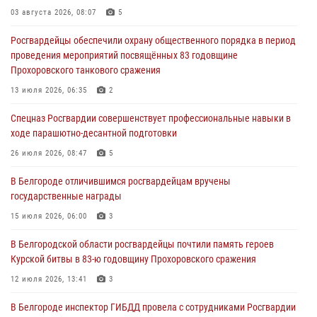
белгородского приграничья
03 августа 2026, 08:07
5
04 августа 2026, 10:43
1
Росгвардейцы обеспечили охрану общественного порядка в период
проведения мероприятий посвящённых 83 годовщине
За неделю белгородские росгвардейцы пресекли свыше 130
Прохоровского танкового сражения
правонарушений
13 июля 2026, 06:35
2
04 августа 2026, 06:03
Спецназ Росгвардии совершенствует профессиональные навыки в
Сотрудники Росгвардии задержали подозреваемую в краже
ходе парашютно-десантной подготовки
товаров из гипермаркета в Белгороде
26 июля 2026, 08:47
5
03 августа 2026, 13:29
В Белгороде отличившимся росгвардейцам вручены
«Я расскажу вам о Герое»: история подполковника милиции в
государственные награды
отставке Виктора Хайрулика (видео)
15 июля 2026, 06:00
3
03 августа 2026, 10:37
1
В Белгородской области росгвардейцы почтили память героев
Курской битвы в 83-ю годовщину Прохоровского сражения
12 июля 2026, 13:41
3
В Белгороде инспектор ГИБДД провела с сотрудниками Росгвардии