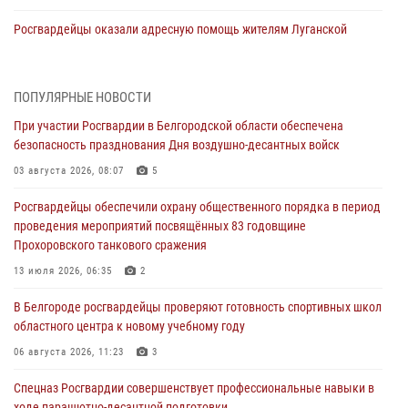
Росгвардейцы оказали адресную помощь жителям Луганской
Народной Республики
07 августа 2026, 16:37
ПОПУЛЯРНЫЕ НОВОСТИ
Генерал-полковник Олег Плохой поздравил специалистов
При участии Росгвардии в Белгородской области обеспечена
организационно-штатных подразделений Росгвардии с
безопасность празднования Дня воздушно-десантных войск
профессиональным праздником
03 августа 2026, 08:07
5
07 августа 2026, 16:32
Росгвардейцы обеспечили охрану общественного порядка в период
В Белгородской области продолжаются межведомственные
проведения мероприятий посвящённых 83 годовщине
проверки объектов образования с участием Росгвардии к новому
Прохоровского танкового сражения
учебному году
13 июля 2026, 06:35
2
07 августа 2026, 16:08
6
В Белгороде росгвардейцы проверяют готовность спортивных школ
Руководитель управления вневедомственной охраны Росгвардии
областного центра к новому учебному году
по Белгородской области принял участие во Всероссийском
совещании-семинаре в Нижнем Новгороде (видео)
06 августа 2026, 11:23
3
07 августа 2026, 15:42
8
1
Спецназ Росгвардии совершенствует профессиональные навыки в
ходе парашютно-десантной подготовки