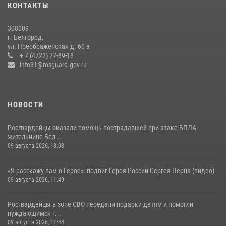
КОНТАКТЫ
17 июля 2026, 07:10
308009
Росгвардейцы провели урок безопасности для воспитанников
г. Белгород,
Старооскольского военно-патриотического клуба
ул. Преображенская д. 60 а
+ 7 (4722) 27-89-18
10 июля 2026, 06:30
info31@rosguard.gov.ru
НОВОСТИ
Росгвардейцы оказали помощь пострадавшей при атаке БПЛА
жительнице Бел...
09 августа 2026, 13:08
«Я расскажу вам о Герое»: подвиг Героя России Сергея Перца (видео)
09 августа 2026, 11:49
Росгвардейцы в зоне СВО передали подарки детям и помогли
нуждающимся г...
09 августа 2026, 11:44