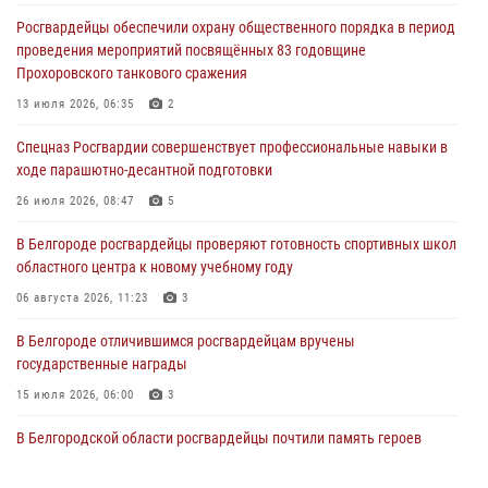
Белгородское направление»
Росгвардейцы обеспечили охрану общественного порядка в период
06 августа 2026, 12:05
3
проведения мероприятий посвящённых 83 годовщине
Прохоровского танкового сражения
В Белгороде росгвардейцы проверяют готовность спортивных школ
областного центра к новому учебному году
13 июля 2026, 06:35
2
06 августа 2026, 11:23
3
Спецназ Росгвардии совершенствует профессиональные навыки в
ходе парашютно-десантной подготовки
Росгвардия обеспечила общественную безопасность празднования
83-й годовщины освобождения г. Белгорода от немецко -
26 июля 2026, 08:47
5
фашистких захватчиков
В Белгороде росгвардейцы проверяют готовность спортивных школ
06 августа 2026, 06:54
3
областного центра к новому учебному году
Офицеры Росгвардии и ветераны войск правопорядка почтили
06 августа 2026, 11:23
3
память генерала армии Ивана Кирилловича Яковлева
В Белгороде отличившимся росгвардейцам вручены
05 августа 2026, 17:12
2
государственные награды
15 июля 2026, 06:00
3
В Белгородской области росгвардейцы почтили память героев
Курской битвы в 83-ю годовщину Прохоровского сражения