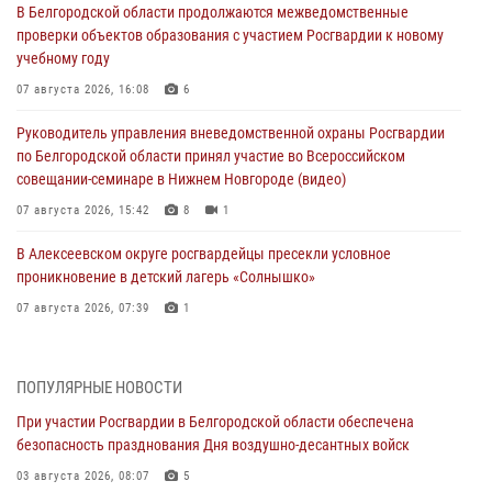
В Белгородской области продолжаются межведомственные
проверки объектов образования с участием Росгвардии к новому
учебному году
07 августа 2026, 16:08
6
Руководитель управления вневедомственной охраны Росгвардии
по Белгородской области принял участие во Всероссийском
совещании-семинаре в Нижнем Новгороде (видео)
07 августа 2026, 15:42
8
1
В Алексеевском округе росгвардейцы пресекли условное
проникновение в детский лагерь «Солнышко»
07 августа 2026, 07:39
1
Белгородским радиослушателям рассказали о роли физической
культуры в жизни росгвардейцев
ПОПУЛЯРНЫЕ НОВОСТИ
07 августа 2026, 06:19
При участии Росгвардии в Белгородской области обеспечена
безопасность празднования Дня воздушно-десантных войск
Подвиги героев‑росгвардейцев увековечили в новой музейной
экспозиции белгородского музея‑диорамы «Курская битва.
03 августа 2026, 08:07
5