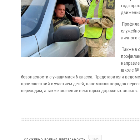
года про
движения
Профилак
служебно
личного 
Также в 
профилак
направле
школе № 
безопасности с учащимися 6 класса. Представители ведо
происшествий с участием детей, напомнили порядок перес
переходам, а также значение некоторых дорожных знаков.
СЛУЖЕБНО-БОЕВАЯ ДЕЯТЕЛЬНОСТЬ
1102