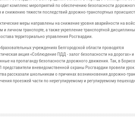
ходит комплекс мероприятий по обеспечению безопасности дорожног
 и снижению тяжести последствий дорожно-транспортных происшес
тические меры направлены на снижение уровня аварийности на вой
м и личном транспорте, а также укрепление транспортной дисциплины
состава территориально управления Росгвардии.
образовательных учреждениях Белгородской области проводятся
тическая акция «Соблюдение ПДД - залог безопасности на дорогах» и 
нные на пропаганду безопасности дорожного движения. Так, в Борис
1 представители вневедомственной охраны Росгвардии провели урок
мства рассказали школьникам о причинах возникновения дорожно-тра
ечения проезжей части по нерегулируемому и регулируемому пешехо