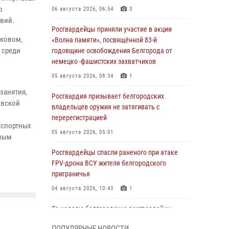
о
06 августа 2026, 06:54
3
твий.
Росгвардейцы приняли участие в акции
сковом,
«Волна памяти», посвящённой 83‑й
 среди
годовщине освобождения Белгорода от
немецко ‑фашистских захватчиков
05 августа 2026, 08:34
1
занятия,
Росгвардия призывает белгородских
овской
владельцев оружия не затягивать с
перерегистрацией
нспортных
05 августа 2026, 05:01
дным
Росгвардейцы спасли раненого при атаке
FPV-дрона ВСУ жителя белгородского
приграничья
04 августа 2026, 10:43
1
За неделю белгородские росгвардейцы
пресекли свыше 130 правонарушений
ПОПУЛЯРНЫЕ НОВОСТИ