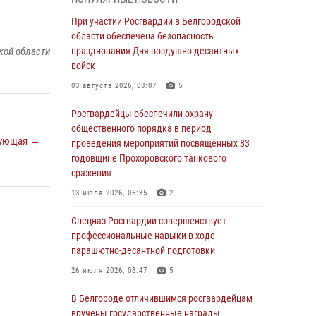
04 августа 2026, 06:03
При участии Росгвардии в Белгородской
Сотрудники Росгвардии задержали
области обеспечена безопасность
подозреваемую в краже товаров из
кой области
празднования Дня воздушно-десантных
гипермаркета в Белгороде
войск
03 августа 2026, 13:29
03 августа 2026, 08:07
5
«Я расскажу вам о Герое»: история
Росгвардейцы обеспечили охрану
подполковника милиции в отставке Виктора
общественного порядка в период
ующая →
Хайрулика (видео)
проведения мероприятий посвящённых 83
годовщине Прохоровского танкового
03 августа 2026, 10:37
1
сражения
Росгвардейцы провели занятия с
13 июля 2026, 06:35
2
участницами военно-исторических сборов
«Армата» в Белгородской области
Спецназ Росгвардии совершенствует
профессиональные навыки в ходе
03 августа 2026, 10:12
1
парашютно-десантной подготовки
При участии Росгвардии в Белгородской
26 июля 2026, 08:47
5
области обеспечена безопасность
празднования Дня воздушно-десантных
В Белгороде отличившимся росгвардейцам
войск
вручены государственные награды