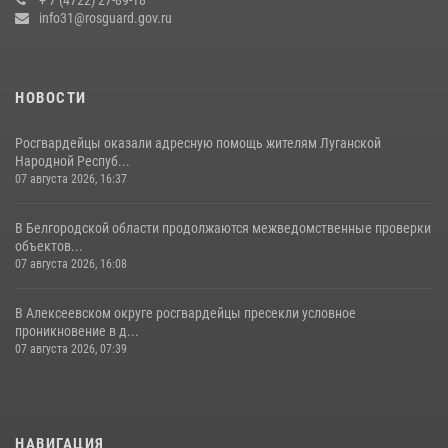
14 июля 2026, 07:13
info31@rosguard.gov.ru
НОВОСТИ
Росгвардейцы оказали адресную помощь жителям Луганской
Народной Респуб...
07 августа 2026, 16:37
В Белгородской области продолжаются межведомственные проверки
объектов...
07 августа 2026, 16:08
В Алексеевском округе росгвардейцы пресекли условное
проникновение в д...
07 августа 2026, 07:39
НАВИГАЦИЯ