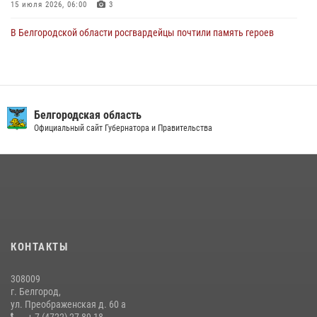
15 июля 2026, 06:00
3
В Белгородской области росгвардейцы почтили память героев
Курской битвы в 83-ю годовщину Прохоровского сражения
12 июля 2026, 13:41
3
В Белгороде инспектор ГИБДД провела с сотрудниками Росгвардии
беседу по профилактике аварийности
Белгородская область
Официальный сайт Губернатора и Правительства
09 июля 2026, 10:07
Сотрудник СОБР «Белогор» Росгвардии рассказал о физической
подготовке спецподразделения в эфире радио «России - Белгород»
22 июля 2026, 14:36
В Белгороде росгвардейцы приняли участие в круглом столе с
представителем Российского общества «Знание»
КОНТАКТЫ
17 июля 2026, 07:10
308009
Белгородские росгвардейцы задержали рецидивиста за попытку
г. Белгород,
кражи из магазина
ул. Преображенская д. 60 а
+ 7 (4722) 27-89-18