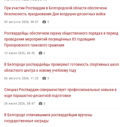
07 августа 2026, 06:19
При участии Росгвардии в Белгородской области обеспечена
безопасность празднования Дня воздушно-десантных войск
Подвиги героев‑росгвардейцев увековечили в новой музейной
экспозиции белгородского музея‑диорамы «Курская битва.
03 августа 2026, 08:07
5
Белгородское направление»
Росгвардейцы обеспечили охрану общественного порядка в период
06 августа 2026, 12:05
3
проведения мероприятий посвящённых 83 годовщине
Прохоровского танкового сражения
В Белгороде росгвардейцы проверяют готовность спортивных школ
областного центра к новому учебному году
13 июля 2026, 06:35
2
06 августа 2026, 11:23
3
В Белгороде росгвардейцы проверяют готовность спортивных школ
областного центра к новому учебному году
Росгвардия обеспечила общественную безопасность празднования
83-й годовщины освобождения г. Белгорода от немецко -
06 августа 2026, 11:23
3
фашистких захватчиков
Спецназ Росгвардии совершенствует профессиональные навыки в
06 августа 2026, 06:54
3
ходе парашютно-десантной подготовки
Офицеры Росгвардии и ветераны войск правопорядка почтили
26 июля 2026, 08:47
5
память генерала армии Ивана Кирилловича Яковлева
В Белгороде отличившимся росгвардейцам вручены
05 августа 2026, 17:12
2
государственные награды