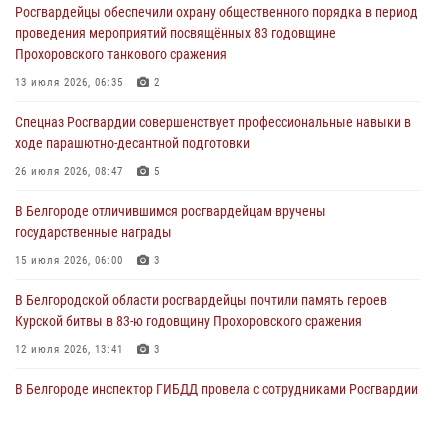
Росгвардейцы обеспечили охрану общественного порядка в период
«Я расскажу вам о Герое»: история подполковника милиции в
проведения мероприятий посвящённых 83 годовщине
отставке Виктора Хайрулика (видео)
Прохоровского танкового сражения
03 августа 2026, 10:37
1
13 июля 2026, 06:35
2
Росгвардейцы провели занятия с участницами военно-исторических
Спецназ Росгвардии совершенствует профессиональные навыки в
сборов «Армата» в Белгородской области
ходе парашютно-десантной подготовки
03 августа 2026, 10:12
1
26 июля 2026, 08:47
5
При участии Росгвардии в Белгородской области обеспечена
В Белгороде отличившимся росгвардейцам вручены
безопасность празднования Дня воздушно-десантных войск
государственные награды
03 августа 2026, 08:07
5
15 июля 2026, 06:00
3
В Белгородской области росгвардейцы почтили память героев
Курской битвы в 83-ю годовщину Прохоровского сражения
12 июля 2026, 13:41
3
В Белгороде инспектор ГИБДД провела с сотрудниками Росгвардии
беседу по профилактике аварийности
09 июля 2026, 10:07