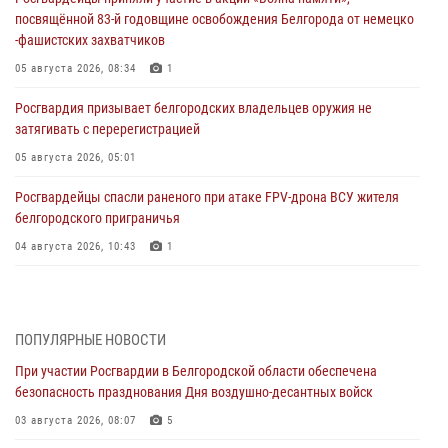
посвящённой 83‑й годовщине освобождения Белгорода от немецко
‑фашистских захватчиков
05 августа 2026, 08:34
1
Росгвардия призывает белгородских владельцев оружия не
затягивать с перерегистрацией
05 августа 2026, 05:01
Росгвардейцы спасли раненого при атаке FPV-дрона ВСУ жителя
белгородского приграничья
04 августа 2026, 10:43
1
За неделю белгородские росгвардейцы пресекли свыше 130
правонарушений
04 августа 2026, 06:03
ПОПУЛЯРНЫЕ НОВОСТИ
При участии Росгвардии в Белгородской области обеспечена
Сотрудники Росгвардии задержали подозреваемую в краже
безопасность празднования Дня воздушно-десантных войск
товаров из гипермаркета в Белгороде
03 августа 2026, 08:07
5
03 августа 2026, 13:29