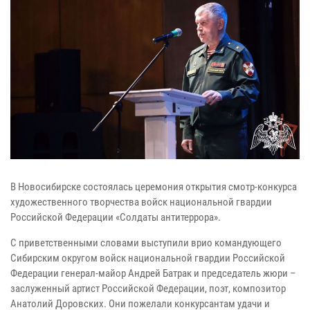
В Новосибирске состоялась церемония открытия смотр-конкурса
художественного творчества войск национальной гвардии
Российской Федерации «Солдаты антитеррора».
С приветственными словами выступили врио командующего
Сибирским округом войск национальной гвардии Российской
Федерации генерал-майор Андрей Батрак и председатель жюри –
заслуженный артист Российской Федерации, поэт, композитор
Анатолий Доровских. Они пожелали конкурсантам удачи и