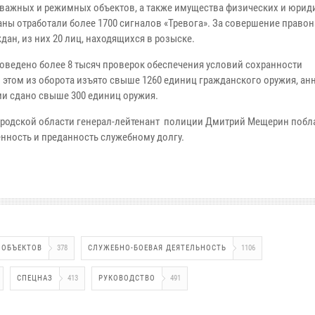
о важных и режимных объектов, а также имущества физических и юрид
аны отработали более 1700 сигналов «Тревога». За совершение право
ан, из них 20 лиц, находящихся в розыске.
ведено более 8 тысяч проверок обеспечения условий сохранности
 этом из оборота изъято свыше 1260 единиц гражданского оружия, а
и сдано свыше 300 единиц оружия.
городской области генерал-лейтенант полиции Дмитрий Мещерин побл
нность и преданность служебному долгу.
 ОБЪЕКТОВ
378
СЛУЖЕБНО-БОЕВАЯ ДЕЯТЕЛЬНОСТЬ
1106
СПЕЦНАЗ
413
РУКОВОДСТВО
491