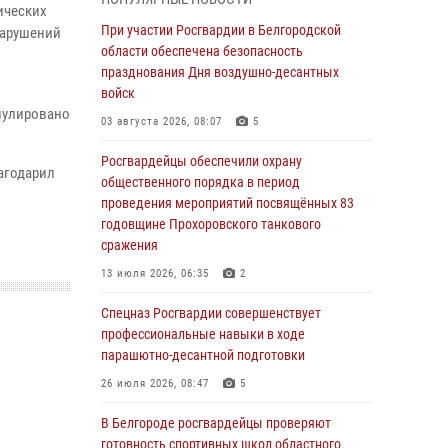
пресекли условное проникновение в детский
ических
лагерь «Солнышко»
При участии Росгвардии в Белгородской
нарушений
области обеспечена безопасность
07 августа 2026, 07:39
1
празднования Дня воздушно-десантных
Белгородским радиослушателям рассказали
войск
о роли физической культуры в жизни
ннулировано
03 августа 2026, 08:07
5
росгвардейцев
Росгвардейцы обеспечили охрану
07 августа 2026, 06:19
агодарил
общественного порядка в период
Подвиги героев‑росгвардейцев увековечили
проведения мероприятий посвящённых 83
в новой музейной экспозиции белгородского
годовщине Прохоровского танкового
музея‑диорамы «Курская битва.
сражения
Белгородское направление»
13 июля 2026, 06:35
2
06 августа 2026, 12:05
3
Спецназ Росгвардии совершенствует
В Белгороде росгвардейцы проверяют
профессиональные навыки в ходе
готовность спортивных школ областного
парашютно-десантной подготовки
центра к новому учебному году
26 июля 2026, 08:47
5
06 августа 2026, 11:23
3
В Белгороде росгвардейцы проверяют
Росгвардия обеспечила общественную
готовность спортивных школ областного