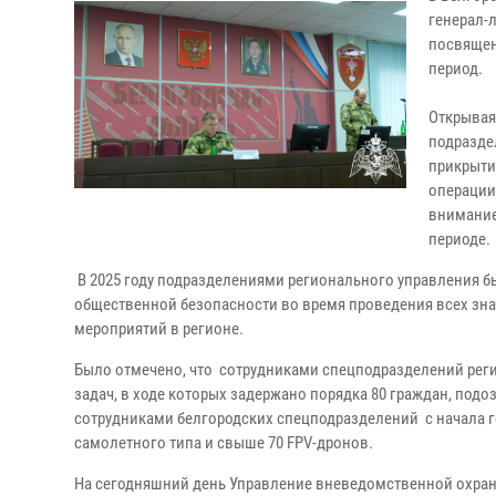
генерал-
посвящен
период.
Открывая
подразде
прикрыти
операции
внимание
периоде.
В 2025 году подразделениями регионального управления б
общественной безопасности во время проведения всех зн
мероприятий в регионе.
Было отмечено, что сотрудниками спецподразделений рег
задач, в ходе которых задержано порядка 80 граждан, под
сотрудниками белгородских спецподразделений с начала г
самолетного типа и свыше 70 FPV-дронов.
На сегодняшний день Управление вневедомственной охран