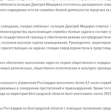
лейтенанта полиции Дмитрия Мещерина состоялось расширенное сов
ное подведению итогов служебно-боевой деятельности тероргана за
 совещание, генерал-лейтенант полиции Дмитрий Мещерин отметил, 
ления ведомства, выполняющие служебно-боевые задачи в составе г
я государственной границы и обеспечения режима контртеррористиче
, получили высокую оценку командования. Руководитель акцентиров
 присутствующих на задачах стоящих перед ведомством в предстоящ
ыло обеспечено выполнение задач по охране общественного порядка 
ачимых религиозных, общественно-политических и культурно-зрелищ
ионального управления Росгвардии выполнено более 4,5 тысяч служе
озреваемых в совершении преступлений и правонарушений. Кроме того
ода на территории Белгородской области было уничтожено около 350
ы Росгвардии по Белгородской области с помощью технических сред