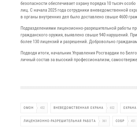
безопасности обеспечивает охрану порядка 10 тысяч особ
лиц. С начала 2025 года сотрудники вневедомственной охр
в органы внутренних дел было доставлено свыше 4600 гражд
Подразделениями лицензионно-разрешительной работы про
гражданского оружия, выявлено свыше 940 нарушений. При
более 130 лицензий и разрешений. Добровольно гражданам
Подводя итоги, начальник Управления Росгвардии по Бел
личный состав за высокий профессионализм, самоотверже
ОМОН
432
ВНЕВЕДОМСТВЕННАЯ ОХРАНА
652
ОХРАНА
ЛИЦЕНЗИОННО-РАЗРЕШИТЕЛЬНАЯ РАБОТА
361
СОБР
451