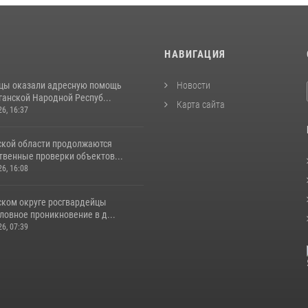
И
НАВИГАЦИЯ
цы оказали адресную помощь
Новости
ганской Народной Респуб...
Карта сайта
26, 16:37
ской области продолжаются
венные проверки объектов...
26, 16:08
ском округе росгвардейцы
ловное проникновение в д...
26, 07:39