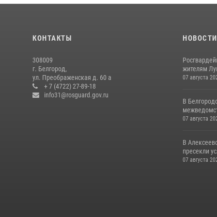
КОНТАКТЫ
НОВОСТ
308009
Росгвардей
г. Белгород,
жителям Лу
ул. Преображенская д. 60 а
07 августа 20
+ 7 (4722) 27-89-18
info31@rosguard.gov.ru
В Белгород
межведомст
07 августа 20
В Алексеев
пресекли ус
07 августа 20