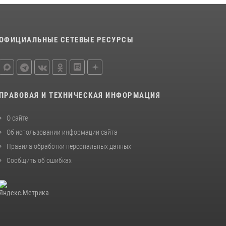
Белгород»
22 июля 2026, 14:36
В Белгороде росгвардейцы приняли участие
ОФИЦИАЛЬНЫЕ СЕТЕВЫЕ РЕСУРСЫ
в круглом столе с представителем
Российского общества «Знание»
17 июля 2026, 07:10
Белгородские росгвардейцы задержали
ПРАВОВАЯ И ТЕХНИЧЕСКАЯ ИНФОРМАЦИЯ
рецидивиста за попытку кражи из магазина
О сайте
14 июля 2026, 07:13
Об использовании информации сайта
Правила обработки персональных данных
Сообщить об ошибках