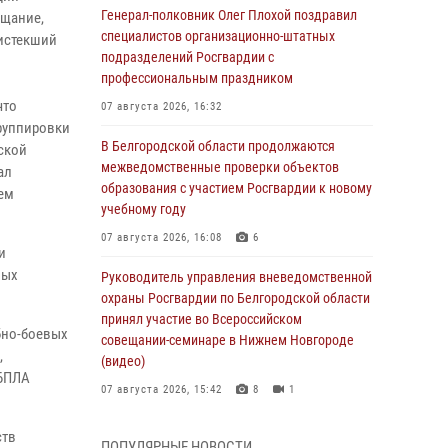
Генерал-полковник Олег Плохой поздравил
ещание,
специалистов организационно-штатных
 истекший
подразделений Росгвардии с
профессиональным праздником
что
07 августа 2026, 16:32
руппировки
В Белгородской области продолжаются
ской
межведомственные проверки объектов
ал
образования с участием Росгвардии к новому
ем
учебному году
07 августа 2026, 16:08
6
и
ных
Руководитель управления вневедомственной
охраны Росгвардии по Белгородской области
принял участие во Всероссийском
бно-боевых
совещании-семинаре в Нижнем Новгороде
,
(видео)
 БПЛА
07 августа 2026, 15:42
8
1
В Алексеевском округе росгвардейцы
ств
ПОПУЛЯРНЫЕ НОВОСТИ