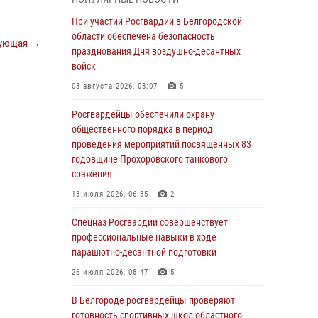
готовность спортивных школ областного
центра к новому учебному году
При участии Росгвардии в Белгородской
области обеспечена безопасность
06 августа 2026, 11:23
3
ующая →
празднования Дня воздушно-десантных
Росгвардия обеспечила общественную
войск
безопасность празднования 83-й годовщины
03 августа 2026, 08:07
5
освобождения г. Белгорода от немецко -
фашистких захватчиков
Росгвардейцы обеспечили охрану
общественного порядка в период
06 августа 2026, 06:54
3
проведения мероприятий посвящённых 83
Офицеры Росгвардии и ветераны войск
годовщине Прохоровского танкового
правопорядка почтили память генерала
сражения
армии Ивана Кирилловича Яковлева
13 июля 2026, 06:35
2
05 августа 2026, 17:12
2
Спецназ Росгвардии совершенствует
Росгвардейцы приняли участие в акции
профессиональные навыки в ходе
«Волна памяти», посвящённой 83‑й
парашютно-десантной подготовки
годовщине освобождения Белгорода от
26 июля 2026, 08:47
5
немецко ‑фашистских захватчиков
В Белгороде росгвардейцы проверяют
05 августа 2026, 08:34
4
готовность спортивных школ областного