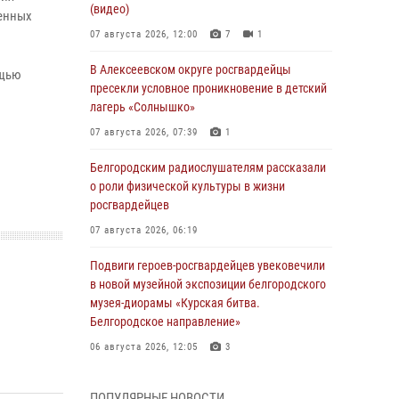
(видео)
ленных
07 августа 2026, 12:00
7
1
В Алексеевском округе росгвардейцы
ощью
пресекли условное проникновение в детский
лагерь «Солнышко»
07 августа 2026, 07:39
1
Белгородским радиослушателям рассказали
о роли физической культуры в жизни
росгвардейцев
07 августа 2026, 06:19
Подвиги героев‑росгвардейцев увековечили
в новой музейной экспозиции белгородского
музея‑диорамы «Курская битва.
Белгородское направление»
06 августа 2026, 12:05
3
В Белгороде росгвардейцы проверяют
ПОПУЛЯРНЫЕ НОВОСТИ