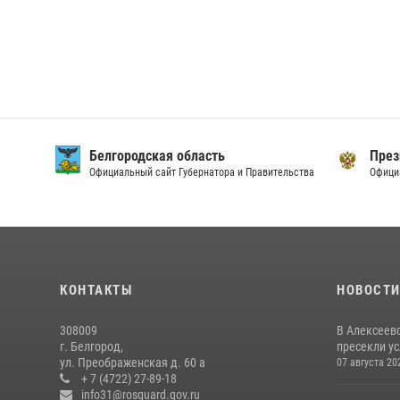
Белгородская область
През
Официальный сайт Губернатора и Правительства
Офици
КОНТАКТЫ
НОВОСТ
308009
В Алексеев
г. Белгород,
пресекли ус
ул. Преображенская д. 60 а
07 августа 20
+ 7 (4722) 27-89-18
info31@rosguard.gov.ru